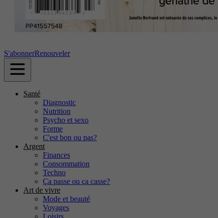
S'abonner
Renouveler
Santé
Diagnostic
Nutrition
Psycho et sexo
Forme
C'est bon ou pas?
Argent
Finances
Consommation
Techno
Ça passe ou ça casse?
Art de vivre
Mode et beauté
Voyages
Loisirs