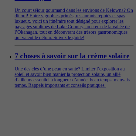
Un court séjour gourmand dans les environs de Kelowna? On
dit oui! Entre vignobles primés, restaurants réputés et spas
luxueux, voici un itinéraire tout désigné pour explorer les
paysages sublimes de Lake Country, au cœur de la vallée de
l’Okanagan, tout en découvrant des trésors gastronomiques
qui valent le détour. Suivez le guide!
7 choses à savoir sur la crème solaire
Une des clés d’une peau en santé? Limiter l’exposition au
soleil et savoir bien manier la protection solaire, un allié
d’ailleurs essentiel à longueur d’année, beau temps, mauvais
temps. Rappels importants et conseils pratiques.