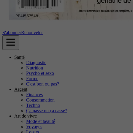
S'abonner
Renouveler
Santé
Diagnostic
Nutrition
Psycho et sexo
Forme
C'est bon ou pas?
Argent
Finances
Consommation
Techno
Ça passe ou ça casse?
Art de vivre
Mode et beauté
Voyages
Loisirs