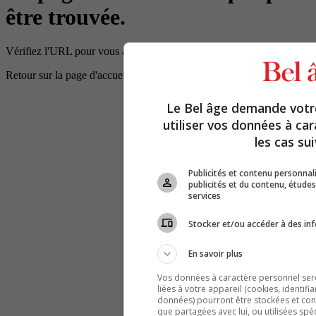
être trouvée.
Vérifiez l'URL pour vous assurer que le chemin d'accès est correct.
Retour sur la page d'accueil
Le Bel âge demande vot
utiliser vos données à ca
les cas sui
Publicités et contenu personna
publicités et du contenu, étud
services
Stocker et/ou accéder à des inf
En savoir plus
Vos données à caractère personnel seron
liées à votre appareil (cookies, identifi
données) pourront être stockées et cons
que partagées avec lui, ou utilisées spé