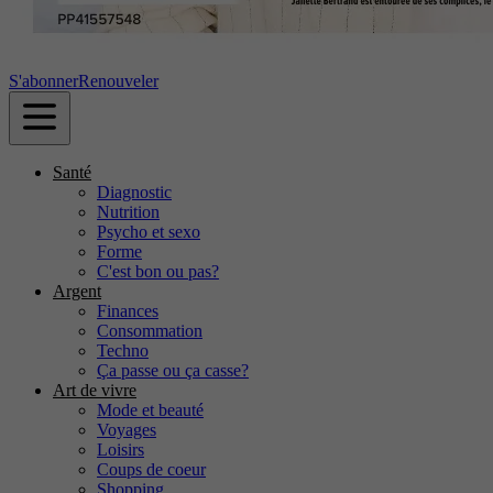
S'abonner
Renouveler
Santé
Diagnostic
Nutrition
Psycho et sexo
Forme
C'est bon ou pas?
Argent
Finances
Consommation
Techno
Ça passe ou ça casse?
Art de vivre
Mode et beauté
Voyages
Loisirs
Coups de coeur
Shopping