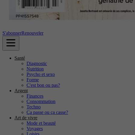
S'abonner
Renouveler
Santé
Diagnostic
Nutrition
Psycho et sexo
Forme
C'est bon ou pas?
Argent
Finances
Consommation
Techno
Ça passe ou ça casse?
Art de vivre
Mode et beauté
Voyages
Loisirs