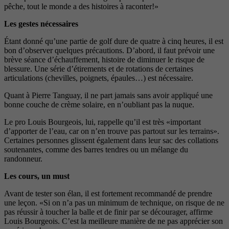
pêche, tout le monde a des histoires
à raconter!»
Les gestes nécessaires
Étant donné qu’une partie de golf dure de quatre à cinq heures, il est
bon d’observer quelques précautions. D’abord, il faut prévoir une
brève séance d’échauffement, histoire de diminuer le risque de
blessure. Une série d’étirements et de rotations de certaines
articulations (chevilles, poignets, épaules…) est nécessaire.
Quant à Pierre Tanguay, il ne part jamais sans avoir appliqué une
bonne couche de crème solaire, en n’oubliant pas la nuque.
Le pro Louis Bourgeois, lui, rappelle qu’il est très «important
d’apporter de l’eau, car on n’en trouve pas partout sur les terrains».
Certaines personnes glissent également dans leur sac des collations
soutenantes, comme des barres tendres ou un mélange du
randonneur.
Les cours, un must
Avant de tester son élan, il est fortement recommandé de prendre
une
leçon. «Si on n’a pas un minimum de
technique, on risque de ne
pas réus
sir à toucher la balle et de finir par se
décourager, affirme
Louis Bourgeois.
C’est la meilleure manière de ne pas
apprécier son