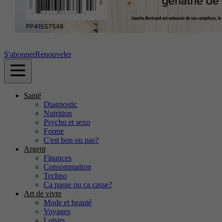
S'abonner
Renouveler
Santé
Diagnostic
Nutrition
Psycho et sexo
Forme
C'est bon ou pas?
Argent
Finances
Consommation
Techno
Ça passe ou ça casse?
Art de vivre
Mode et beauté
Voyages
Loisirs