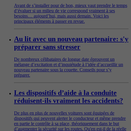
Avant de s’installer pour de bon, mieux vaut prendre le temps
d’évaluer si un milieu de vie correspond vraiment à ses
besoins… aujourd’hui, mais aussi demain. Voici les
principaux éléments à passer en revue.
Au lit avec un nouveau partenaire: s'y
préparer sans stresser
De nombreux célibataires de longue date éprouvent un
mélange d’excitation et d’inquiétude à l’idée d’accueillir un
nouveau partenaire sous la couette. Conseils pour s’y
préparer.
Les dispositifs d’aide à la conduite
réduisent-ils vraiment les accidents?
De plus en plus de nouvelles voitures sont équipées de
dispositifs qui peuvent alerter le conducteur et même prendre
en partie le contrôle à sa place, théoriquement dans le but
d’augmenter la sécurité sur les routes. Qu'en est-il de la réelle