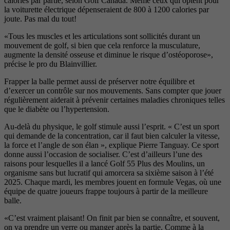
calories par partie, selon Golf Canada. Même ceux qui
optent pour
la voiturette électrique
dépenseraient de 800 à 1200 calories
par
joute. Pas mal du tout!
«Tous les muscles et les articulations sont sollicités durant un
mouvement de golf, si bien que cela
renforce la musculature,
augmente la
densité osseuse et diminue le risque
d’ostéoporose»,
précise le pro du Blainvillier.
Frapper la balle permet
aussi de préserver notre équilibre et
d’exercer un contrôle sur nos mouvements. Sans compter que jouer
régulièrement aiderait à prévenir
certaines maladies chroniques telles
que le diabète ou l’hypertension.
Au-delà du physique, le golf stimule aussi l’esprit. « C’est un sport
qui demande de la concentration, car il faut bien calculer la vitesse,
la force et l’angle de son élan », explique Pierre Tanguay. Ce sport
donne aussi l’occasion de sociali
ser. C’est d’ailleurs l’une des
raisons
pour lesquelles il a lancé Golf 55 Plus
des Moulins, un
organisme sans but
lucratif qui amorcera sa sixième sai
son à l’été
2025. Chaque mardi, les membres jouent en formule Vegas, où une
équipe de quatre joueurs frappe toujours à partir de la meil
leure
balle.
«C’est vraiment plaisant!
On finit par bien se connaître, et souvent,
on va prendre un verre ou
manger après la partie. Comme à la