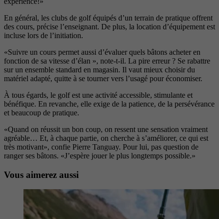
expérience!»
En général, les clubs de golf équi
pés d’un terrain de pratique offrent
des cours, précise l’enseignant. De plus, la location d’équipement est
incluse lors de l’initiation.
«Suivre un cours permet aussi d’évaluer quels bâtons acheter en
fonction de sa vitesse d’élan », note-t-il. La pire erreur ? Se rabattre
sur un ensemble standard en magasin. Il vaut mieux
choisir du
matériel adapté, quitte à se
tourner vers l’usagé pour économiser.
À tous égards, le golf est une acti
vité accessible, stimulante et
bénéfique. En revanche, elle exige de la
patience, de la persévérance
et beau
coup de pratique.
«Quand on réussit
un bon coup, on ressent une sensa
tion vraiment
agréable… Et, à chaque
partie, on cherche à s’améliorer, ce qui est
très motivant», confie Pierre Tanguay. Pour lui, pas question de
ranger ses bâtons. «J’espère jouer le
plus longtemps possible.»
Vous aimerez aussi