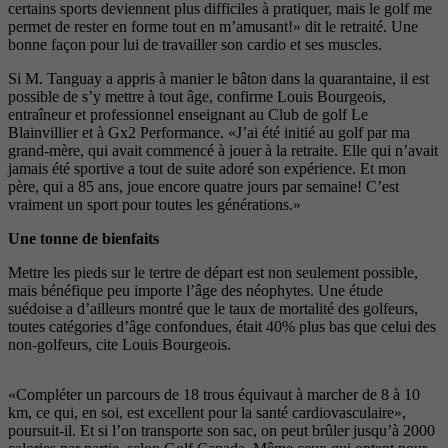
certains
sports deviennent plus difficiles à
pratiquer, mais le golf me
permet de
rester en forme tout en m’amu
sant!» dit le retraité. Une
bonne fa
çon pour lui de travailler son cardio
et ses muscles.
Si M. Tanguay a appris à manier le bâton dans la quarantaine, il est
possible de s’y mettre à tout âge, confirme Louis Bourgeois,
entraîneur et professionnel enseignant au Club de golf Le
Blainvillier et à Gx2 Performance. «J’ai été initié au golf par ma
grand-mère, qui avait commencé à jouer à la retraite. Elle qui n’avait
jamais été sportive a tout de suite adoré son expérience. Et mon
père, qui a 85 ans, joue encore quatre
jours par semaine! C’est
vraiment un
sport pour toutes les générations.»
Une tonne de bienfaits
Mettre les pieds sur le tertre de départ est non seulement possible,
mais bénéfique peu importe l’âge
des néophytes. Une étude
suédoise
a d’ailleurs montré que le taux de mortalité des golfeurs,
toutes caté
gories d’âge confondues, était 40%
plus bas que celui des
non-golfeurs,
cite Louis Bourgeois.
«Compléter un parcours de 18 trous équivaut à marcher de 8 à 10
km, ce qui, en soi, est excellent pour la santé cardiovasculaire»,
poursuit-il. Et si l’on transporte son sac, on peut brûler jusqu’à 2000