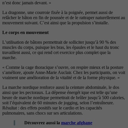
n’est donc jamais devant. »
La dragonne, une courroie fixée
à la poignée, permet aussi de
relâ
cher le bâton en fin de poussée et
de le rattraper naturellement au
mouvement suivant. C’est ainsi que
la propulsion s’installe.
Le corps en mouvement
L’utilisation de bâtons permettrait de
solliciter jusqu’à 90 % des
muscles du
corps, puisque les bras, les épaules
et le haut du tronc
travaillent aussi,
ce qui rend cet exercice plus complet
que la
marche.
« Comme la cage tho
racique s’ouvre, on respire mieux et
la posture
s’améliore, ajoute Anne-
Marie Auclair. Chez les participants,
on voit
vraiment une amélioration de
la vitalité et de la forme physique. »
La marche nordique renforce aussi
la ceinture abdominale, le dos
ainsi
que les pectoraux.
La dépense énergét ique est
telle qu’une
heure de marche nor
dique permettrait de brûler jusqu’à
500 calories,
soit l’équivalent de
60 minutes de jogging, selon l’entraî
neure.
Résultat : des effets positifs
sur le cardio et les capacités
pul
monaires, sans chocs sur ses arti
culations.
Découvrez aussi la
marche afghane