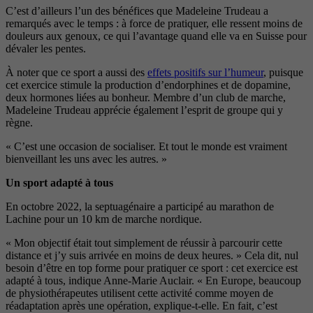
C’est d’ailleurs l’un des
bénéfices que Madeleine Trudeau a
remarqués avec le temps : à force de
pratiquer, elle ressent moins de
dou
leurs aux genoux, ce qui l’avantage
quand elle va en Suisse pour
dévaler
les pentes.
À noter que ce sport a aussi des
effets positifs sur l’humeur
, puisque
cet exercice stimule la production
d’endorphines et de dopamine,
deux
hormones liées au bonheur. Membre
d’un club de marche,
Madeleine
Trudeau apprécie également l’es
prit de groupe qui y
règne.
« C’est
une occasion de socialiser. Et tout
le monde est vraiment
bienveillant
les uns avec les autres. »
Un sport adapté à tous
En octobre 2022, la septuagénaire a
participé au marathon de
Lachine
pour un 10 km de marche nordique.
« Mon objectif était tout simplement de
réussir à parcourir cette
distance et j’y
suis arrivée en moins de deux heures. »
Cela dit, nul
besoin d’être en top forme pour pratiquer ce sport : cet
exercice est
adapté à tous, indique
Anne-Marie Auclair. « En Europe,
beaucoup
de physiothérapeutes uti
lisent cette activité comme moyen de
réadaptation après une opération,
explique-t-elle. En fait, c’est