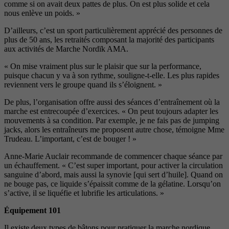
comme
si on avait deux pattes de plus. On
est plus solide et cela
nous enlève
un poids. »
D’ailleurs, c’est un sport particu
lièrement apprécié des personnes de
plus de 50 ans, les retraités compo
sant la majorité des participants
aux
activités de Marche Nordïk AMA.
« On mise vraiment plus sur le plai
sir que sur la performance,
puisque
chacun y va à son rythme, souligne-
t-elle. Les plus rapides
reviennent
vers le groupe quand ils s’éloignent. »
De plus, l’organisation offre aussi
des séances d’entraînement où la
marche est entrecoupée d’exercices.
« On peut toujours adapter les
mou
vements à sa condition. Par exemple,
je ne fais pas de jumping
jacks, alors les entraîneurs me proposent autre
chose, témoigne M
me
Trudeau.
L’important, c’est de bouger ! »
Anne-Marie Auclair recommande de commencer chaque
séance par
un échauffement. « C’est
super important, pour activer la
circulation
sanguine d’abord, mais
aussi la synovie [qui sert d’huile].
Quand on
ne bouge pas, ce liquide
s’épaissit comme de la gélatine.
Lorsqu’on
s’active, il se liquéfie et
lubrifie les articulations. »
Équipement 101
Il existe deux types de bâtons pour
pratiquer la marche nordique.