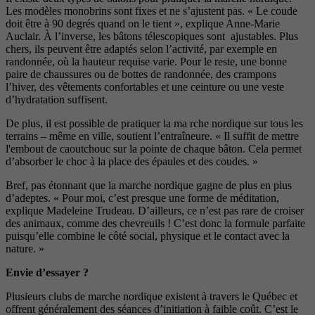
Les
modèles monobrins sont fixes et
ne s’ajustent pas. « Le coude
doit
être à 90 degrés quand on le tient »,
explique Anne-Marie
Auclair. À l’in
verse, les bâtons télescopiques sont
ajustables. Plus
chers, ils peuvent
être adaptés selon l’activité, par
exemple en
randonnée, où la hau
teur requise varie. Pour le reste,
une bonne
paire de chaussures
ou de bottes de randonnée, des
crampons
l’hiver, des vêtements
confortables et une ceinture ou une
veste
d’hydratation suffisent.
De plus, il est possible de pra
tiquer la ma rche nordique sur
tous les
terrains – même en ville,
soutient l’entraîneure. « Il suffit
de mettre
l'embout de caoutchouc
sur la pointe de chaque bâton. Cela
permet
d’absorber le choc à la place
des épaules et des coudes. »
Bref, pas étonnant que la marche
nordique gagne de plus en plus
d’adeptes. « Pour moi, c’est presque
une forme de méditation,
explique
Madeleine Trudeau. D’ailleurs, ce
n’est pas rare de croiser
des ani
maux, comme des chevreuils ! C’est
donc la formule parfaite
puisqu’elle
combine le côté social, physique et
le contact avec la
nature. »
Envie d’essayer ?
Plusieurs clubs de marche nordique existent à travers le Québec et
offrent généralement des séances d’initiation à faible coût. C’est le