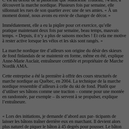
décou
vert la marche nordique. Plusieurs
fois par semaine, elle
sillonnait les
rues de son quartier avec une de ses
amies. « À un
moment donné, nous
avons eu envie de changer de décor. »
Immédiatement, elle a eu la piqûre
pour cet exercice, qu’elle
pratique
maintenant deux fois par semaine,
beau temps, mauvais
temps. « Depuis,
il n’y a plus de saisons moches ! Et cela
me motive
à rester active lorsque les
vélos et les skis sont rangés. »
La marche nordique tire d’ailleurs
son origine du désir des skieurs
de
fond finlandais de se maintenir en
forme, même en été, explique
Anne-
Marie Auclair, entraîneure certifiée et
propriétaire de Marche
Nordïk AMA.
Cette entreprise a été la première à
offrir des cours structurés de
marche
nordique au Québec, en 2004.
La technique de la marche
nor
dique ressemble d’ailleurs à celle du
ski de fond. Plutôt que
d’utiliser ses
bâtons comme une traction – comme
pour une montée
en randonnée, par
exemple – ils servent à se propulser,
explique
l’entraîneure.
« Lors des ini
tiations, je demande d’abord aux par-
ticipants de
laisser les bâtons traîner
derrière eux en marchant. Il devient
alors
plus naturel de piquer le bâton
à 45 degrés pour pousser. Le bâton