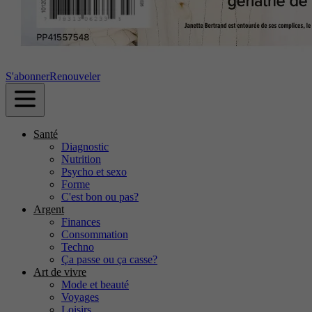
S'abonner
Renouveler
Santé
Diagnostic
Nutrition
Psycho et sexo
Forme
C'est bon ou pas?
Argent
Finances
Consommation
Techno
Ça passe ou ça casse?
Art de vivre
Mode et beauté
Voyages
Loisirs