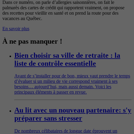
Dans ce numéro, on parle d’allergies saisonnières, on fait le
palmarès des cartes de crédit qui rapportent vraiment, on propose
des recettes pour vieillir en santé et on prend la route pour des
vacances au Québec.
En savoir plus
À ne pas manquer !
Bien choisir sa ville de retraite : la
liste de contrôle essentielle
Avant de s’installer pour de bon, mieux vaut prendre le temps
d’évaluer si un milieu de vie correspond vraiment à ses
besoins… aujourd’hui, mais aussi demain. Voici les
principaux éléments à passer en revue.
Au lit avec un nouveau partenaire: s'y
préparer sans stresser
De nombreux célibataires de longue date éprouvent un