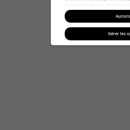
Autori
Gérer les 