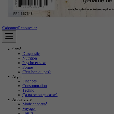
S'abonner
Renouveler
Santé
Diagnostic
Nutrition
Psycho et sexo
Forme
C'est bon ou pas?
Argent
Finances
Consommation
Techno
Ça passe ou ça casse?
Art de vivre
Mode et beauté
Voyages
Loisirs