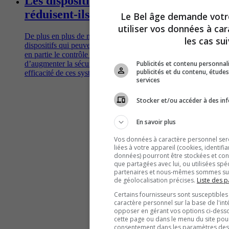
Les dispositifs d’aide à la conduite
réduisent-ils vraiment les accidents?
Le Bel âge demande vot
utiliser vos données à ca
De plus en plus de nouvelles voitures sont équipées de
les cas sui
dispositifs qui peuvent alerter le conducteur et même prendre
en partie le contrôle à sa place, théoriquement dans le but
d’augmenter la sécurité sur les routes. Qu'en est-il de la réelle
Publicités et contenu personna
publicités et du contenu, étud
efficacité de ces systèmes?
services
Stocker et/ou accéder à des inf
En savoir plus
Vos données à caractère personnel seron
liées à votre appareil (cookies, identifi
données) pourront être stockées et cons
que partagées avec lui, ou utilisées spé
partenaires et nous-mêmes sommes susc
de géolocalisation précises.
Liste des p
Certains fournisseurs sont susceptibles
caractère personnel sur la base de l'int
opposer en gérant vos options ci-desso
cette page ou dans le menu du site pour
consentement dans les paramètres des c