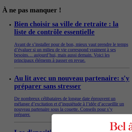
À ne pas manquer !
Bien choisir sa ville de retraite : la
liste de contrôle essentielle
Avant de s’installer pour de bon, mieux vaut prendre le temps
d’évaluer si un milieu de vie correspond vraiment à ses
besoins… aujourd’hui, mais aussi demain. Voici les
principaux éléments à passer en revue.
Au lit avec un nouveau partenaire: s'y
préparer sans stresser
De nombreux célibataires de longue date éprouvent un
mélange d’excitation et d’inquiétude à l’idée d’accueillir un
nouveau partenaire sous la couette. Conseils pour s’y
préparer.