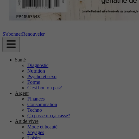
S'abonner
Renouveler
Santé
Diagnostic
Nutrition
Psycho et sexo
Forme
C'est bon ou pas?
Argent
Finances
Consommation
Techno
Ça passe ou ça casse?
Art de vivre
Mode et beauté
Voyages
Loisirs