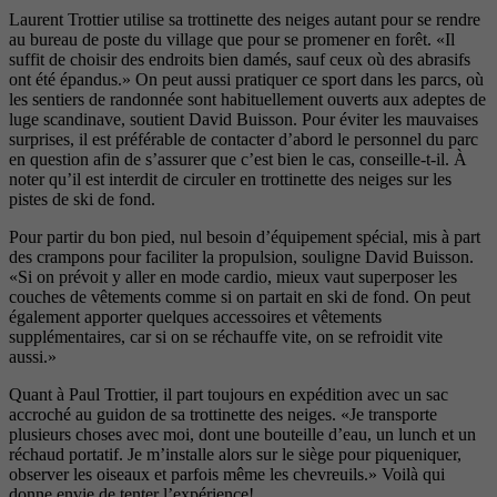
Laurent Trottier utilise sa trottinette des neiges autant pour se rendre
au bureau de poste du village que pour se promener en forêt. «Il
suffit de choisir des endroits bien damés, sauf ceux où des abrasifs
ont été épandus.» On peut aussi pratiquer ce sport dans les parcs, où
les sentiers de randonnée sont habituellement ouverts aux adeptes de
luge scandinave, soutient David Buisson. Pour éviter les mauvaises
surprises, il est préférable de contacter d’abord le personnel du parc
en question afin de s’assurer que c’est bien le cas, conseille-t-il. À
noter qu’il est interdit de circuler en trottinette des neiges sur les
pistes de ski de fond.
Pour partir du bon pied, nul besoin d’équipement spécial, mis à part
des crampons pour faciliter la propulsion, souligne David Buisson.
«Si on prévoit y aller en mode cardio, mieux vaut superposer les
couches de vêtements comme si on partait en ski de fond. On peut
également apporter quelques accessoires et vêtements
supplémentaires, car si on se réchauffe vite, on se refroidit vite
aussi.»
Quant à Paul Trottier, il part toujours en expédition avec un sac
accroché au guidon de sa trottinette des neiges. «Je transporte
plusieurs choses avec moi, dont une bouteille d’eau, un lunch et un
réchaud portatif. Je m’installe alors sur le siège pour piqueniquer,
observer les oiseaux et parfois même les chevreuils.» Voilà qui
donne envie de tenter l’expérience!