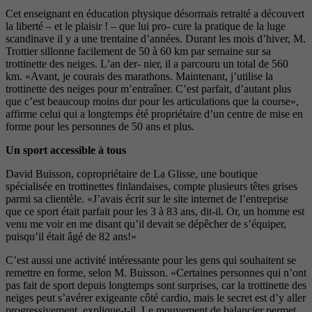
Cet enseignant en éducation physique désormais retraité a découvert
la liberté – et le plaisir ! – que lui pro- cure la pratique de la luge
scandinave il y a une trentaine d’années. Durant les mois d’hiver, M.
Trottier sillonne facilement de 50 à 60 km par semaine sur sa
trottinette des neiges. L’an der- nier, il a parcouru un total de 560
km. «Avant, je courais des marathons. Maintenant, j’utilise la
trottinette des neiges pour m’entraîner. C’est parfait, d’autant plus
que c’est beaucoup moins dur pour les articulations que la course»,
affirme celui qui a longtemps été propriétaire d’un centre de mise en
forme pour les personnes de 50 ans et plus.
Un sport accessible à tous
David Buisson, copropriétaire de La Glisse, une boutique
spécialisée en trottinettes finlandaises, compte plusieurs têtes grises
parmi sa clientèle. «J’avais écrit sur le site internet de l’entreprise
que ce sport était parfait pour les 3 à 83 ans, dit-il. Or, un homme est
venu me voir en me disant qu’il devait se dépêcher de s’équiper,
puisqu’il était âgé de 82 ans!»
C’est aussi une activité intéressante pour les gens qui souhaitent se
remettre en forme, selon M. Buisson. «Certaines personnes qui n’ont
pas fait de sport depuis longtemps sont surprises, car la trottinette des
neiges peut s’avérer exigeante côté cardio, mais le secret est d’y aller
progressivement, explique-t-il. Le mouvement de balancier permet