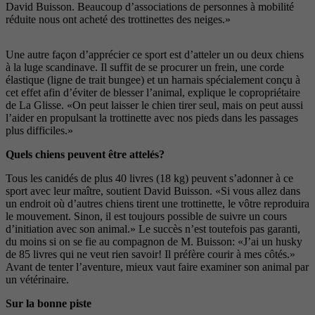
David Buisson. Beaucoup d’associations de personnes à mobilité
réduite nous ont acheté des trottinettes des neiges.»
Une autre façon d’apprécier ce sport est d’atteler un ou deux chiens
à la luge scandinave. Il suffit de se procurer un frein, une corde
élastique (ligne de trait bungee) et un harnais spécialement conçu à
cet effet afin d’éviter de blesser l’animal, explique le copropriétaire
de La Glisse. «On peut laisser le chien tirer seul, mais on peut aussi
l’aider en propulsant la trottinette avec nos pieds dans les passages
plus difficiles.»
Quels chiens peuvent être attelés?
Tous les canidés de plus 40 livres (18 kg) peuvent s’adonner à ce
sport avec leur maître, soutient David Buisson. «Si vous allez dans
un endroit où d’autres chiens tirent une trottinette, le vôtre reproduira
le mouvement. Sinon, il est toujours possible de suivre un cours
d’initiation avec son animal.» Le succès n’est toutefois pas garanti,
du moins si on se fie au compagnon de M. Buisson: «J’ai un husky
de 85 livres qui ne veut rien savoir! Il préfère courir à mes côtés.»
Avant de tenter l’aventure, mieux vaut faire examiner son animal par
un vétérinaire.
Sur la bonne piste