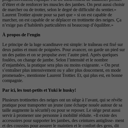
d’étirer et de renforcer les muscles des jambes. On peut aussi choisir
de marcher ou de trotter, selon le degré de difficulté du sentier.»
Laurent Trottier ajoute pour sa part que « si on est capable de
marcher, on est capable de se déplacer en trottinette des neiges. Ça
n’exige pas d’habiletés particulières ni beaucoup d’équilibre.»
À propos de l’engin
Le principe de la luge scandinave est simple: le traîneau est fixé sur
deux patins et muni de poignées. Pour avancer, on garde un pied sur
un des patins et on se propulse avec l’autre pied. Après quelques
foulées, on change de jambe. Selon l’intensité et le nombre
d’enjambées, la pratique sera plus ou moins exigeante. « On peut
s’entraîner plus intensivement ou y aller plus doucement, en mode
promenade», mentionne Laurent Trottier. Et, qui plus est, en bonne
compagnie.
Par ici, les tout-petits et Yuki le husky!
Plusieurs trottinettes des neiges ont un siège à l’avant, qui se révèle
pratique pour transporter un jeune (une écharpe nouée autour de sa
taille augmente la sécurité) ou pour se reposer. Le siège peut aussi
servir à promener une personne à mobilité réduite. «Il existe des
accessoires pour supporter les jambes, des ceintures antiglisse- ment
et des coussins pour assurer le maintien et le confort des gens, dit