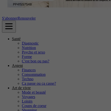
S'abonner
Renouveler
Santé
Diagnostic
Nutrition
Psycho et sexo
Forme
C'est bon ou pas?
Argent
Finances
Consommation
Techno
Ça passe ou ça casse?
Art de vivre
Mode et beauté
Voyages
Loisirs
Coups de coeur
Shopping