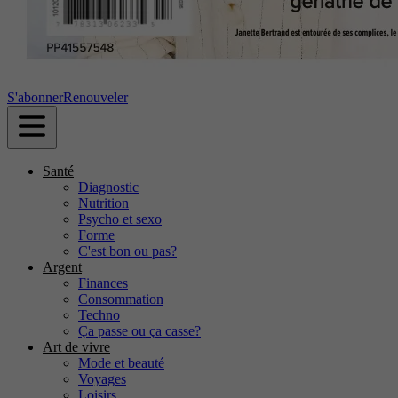
S'abonner
Renouveler
Santé
Diagnostic
Nutrition
Psycho et sexo
Forme
C'est bon ou pas?
Argent
Finances
Consommation
Techno
Ça passe ou ça casse?
Art de vivre
Mode et beauté
Voyages
Loisirs