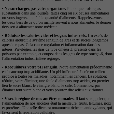
•
Ne surchargez pas votre organisme.
Plutôt que trois repas
substantiels dans une journée, faites cinq ou six pauses alimentaires
où vous ingérez une faible quantité d’aliments. Rappelez-vous que
les deux tiers de ce qu’on mange servent à nous alimenter; le dernier
tiers sert à alimenter notre médecin…
•
Réduisez les calories vides et les gras industriels.
Un excès de
calories alourdit le système sanguin de gras et de sucres longtemps
après le repas. Cela cause oxydation et inflammation dans les
artères. Privilégiez les gras de type oméga-3, présents dans les
poissons par exemple, et coupez dans les gras de type oméga-6, dont
l’alimentation industrialisée regorge.
• Rééquilibrez votre pH sanguin.
Notre alimentation prédominante
est beaucoup trop acidifiante. Un pH inférieur à 7 crée un milieu
propice à toutes les maladies, notamment les cancers. La solution:
réduire, voire éliminer, une foule d’aliments trop acides, en premier
lieu le sucre blanc, le vinaigre blanc, le café. Commencez par
éliminer tout sucre blanc et vous pourrez dire adieu aux rhumes!
• Visez le régime de nos ancêtres nomades.
Il faut se rappeler que
l’alimentation de nos ancêtres était la meilleure: fruits, légumes, noix
et protéines. Une telle diète est notamment riche en antioxydants, qui
favorisent la réparation cellulaire.