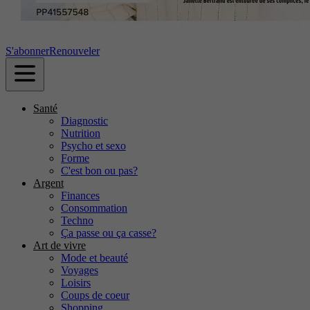
S'abonner
Renouveler
Santé
Diagnostic
Nutrition
Psycho et sexo
Forme
C'est bon ou pas?
Argent
Finances
Consommation
Techno
Ça passe ou ça casse?
Art de vivre
Mode et beauté
Voyages
Loisirs
Coups de coeur
Shopping