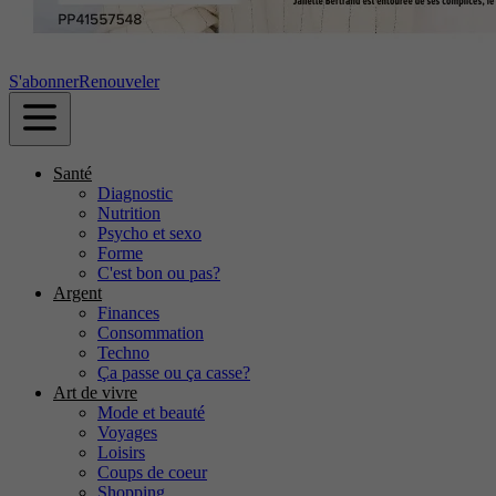
S'abonner
Renouveler
Santé
Diagnostic
Nutrition
Psycho et sexo
Forme
C'est bon ou pas?
Argent
Finances
Consommation
Techno
Ça passe ou ça casse?
Art de vivre
Mode et beauté
Voyages
Loisirs
Coups de coeur
Shopping