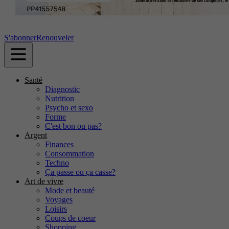
S'abonner
Renouveler
Santé
Diagnostic
Nutrition
Psycho et sexo
Forme
C'est bon ou pas?
Argent
Finances
Consommation
Techno
Ça passe ou ça casse?
Art de vivre
Mode et beauté
Voyages
Loisirs
Coups de coeur
Shopping