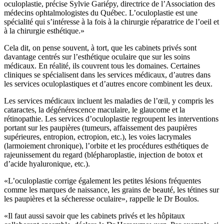
oculoplastie, précise Sylvie Gariépy, directrice de l’Association des
médecins ophtalmologistes du Québec. L’oculoplastie est une
spécialité qui s’intéresse à la fois à la chirurgie réparatrice de l’oeil et
à la chirurgie esthétique.»
Cela dit, on pense souvent, à tort, que les cabinets privés sont
davantage centrés sur l’esthétique oculaire que sur les soins
médicaux. En réalité, ils couvrent tous les domaines. Certaines
cliniques se spécialisent dans les services médicaux, d’autres dans
les services oculoplastiques et d’autres encore combinent les deux.
Les services médicaux incluent les maladies de l’œil, y compris les
cataractes, la dégénérescence maculaire, le glaucome et la
rétinopathie. Les services d’oculoplastie regroupent les interventions
portant sur les paupières (tumeurs, affaissement des paupières
supérieures, entropion, ectropion, etc.), les voies lacrymales
(larmoiement chronique), l’orbite et les procédures esthétiques de
rajeunissement du regard (blépharoplastie, injection de botox et
d’acide hyaluronique, etc.).
«L’oculoplastie corrige également les petites lésions fréquentes
comme les marques de naissance, les grains de beauté, les tétines sur
les paupières et la sécheresse oculaire», rappelle le Dr Boulos.
«Il faut aussi savoir que les cabinets privés et les hôpitaux