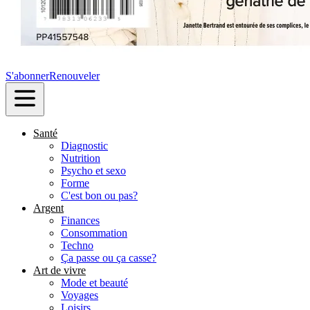
S'abonner
Renouveler
Santé
Diagnostic
Nutrition
Psycho et sexo
Forme
C'est bon ou pas?
Argent
Finances
Consommation
Techno
Ça passe ou ça casse?
Art de vivre
Mode et beauté
Voyages
Loisirs