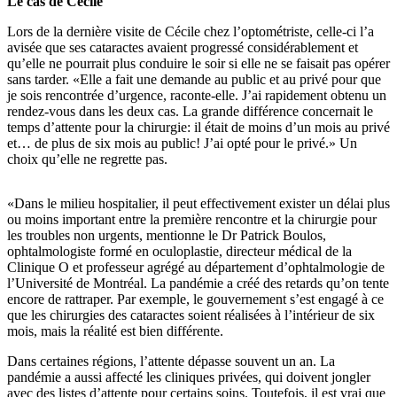
Le cas de Cécile
Lors de la dernière visite de Cécile chez l’optométriste, celle-ci l’a
avisée que ses cataractes avaient progressé considérablement et
qu’elle ne pourrait plus conduire le soir si elle ne se faisait pas opérer
sans tarder. «Elle a fait une demande au public et au privé pour que
je sois rencontrée d’urgence, raconte-elle. J’ai rapidement obtenu un
rendez-vous dans les deux cas. La grande différence concernait le
temps d’attente pour la chirurgie: il était de moins d’un mois au privé
et… de plus de six mois au public! J’ai opté pour le privé.» Un
choix qu’elle ne regrette pas.
«Dans le milieu hospitalier, il peut effectivement exister un délai plus
ou moins important entre la première rencontre et la chirurgie pour
les troubles non urgents, mentionne le Dr Patrick Boulos,
ophtalmologiste formé en oculoplastie, directeur médical de la
Clinique O et professeur agrégé au département d’ophtalmologie de
l’Université de Montréal. La pandémie a créé des retards qu’on tente
encore de rattraper. Par exemple, le gouvernement s’est engagé à ce
que les chirurgies des cataractes soient réalisées à l’intérieur de six
mois, mais la réalité est bien différente.
Dans certaines régions, l’attente dépasse souvent un an. La
pandémie a aussi affecté les cliniques privées, qui doivent jongler
avec des listes d’attente pour certains soins. Toutefois, il est vrai que