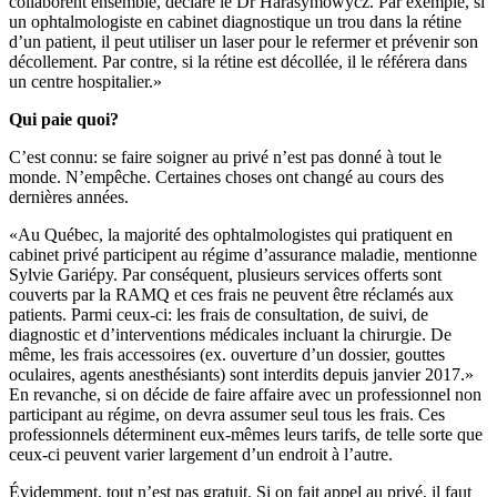
collaborent ensemble, déclare le Dr Harasymowycz. Par exemple, si
un ophtalmologiste en cabinet diagnostique un trou dans la rétine
d’un patient, il peut utiliser un laser pour le refermer et prévenir son
décollement. Par contre, si la rétine est décollée, il le référera dans
un centre hospitalier.»
Qui paie quoi?
C’est connu: se faire soigner au privé n’est pas donné à tout le
monde. N’empêche. Certaines choses ont changé au cours des
dernières années.
«Au Québec, la majorité des ophtalmologistes qui pratiquent en
cabinet privé participent au régime d’assurance maladie, mentionne
Sylvie Gariépy. Par conséquent, plusieurs services offerts sont
couverts par la RAMQ et ces frais ne peuvent être réclamés aux
patients. Parmi ceux-ci: les frais de consultation, de suivi, de
diagnostic et d’interventions médicales incluant la chirurgie. De
même, les frais accessoires (ex. ouverture d’un dossier, gouttes
oculaires, agents anesthésiants) sont interdits depuis janvier 2017.»
En revanche, si on décide de faire affaire avec un professionnel non
participant au régime, on devra assumer seul tous les frais. Ces
professionnels déterminent eux-mêmes leurs tarifs, de telle sorte que
ceux-ci peuvent varier largement d’un endroit à l’autre.
Évidemment, tout n’est pas gratuit. Si on fait appel au privé, il faut