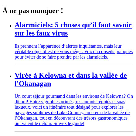
À ne pas manquer !
Alarmiciels: 5 choses qu’il faut savoir
sur les faux virus
Ils prennent l’apparence d’alertes inquiétantes, mais leur
véritable objectif est de vous piéger. Voici 5 conseils pratiques
pour éviter de se faire prendre par les alarmiciels.
Virée à Kelowna et dans la vallée de
l'Okanagan
Un court séjour gourmand dans les environs de Kelowna? On
dit oui! Entre vignobles primés, restaurants réputés et spas
luxueux, voici un itinéraire tout désigné pour explorer les
paysages sublimes de Lake Country, au cœur de la vallée de
l’Okanagan, tout en découvrant des trésors gastronomiques
qui valent le détour. Suivez le guide!