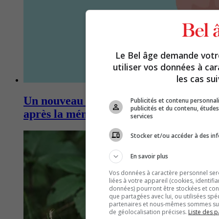
Le Bel âge demande vot
utiliser vos données à ca
les cas sui
Un nouveau rôle pour les ovaires
Publicités et contenu personna
publicités et du contenu, étud
après la ménopause
services
Stocker et/ou accéder à des inf
En savoir plus
Vos données à caractère personnel seron
liées à votre appareil (cookies, identifi
données) pourront être stockées et cons
que partagées avec lui, ou utilisées spé
partenaires et nous-mêmes sommes susc
de géolocalisation précises.
Liste des p