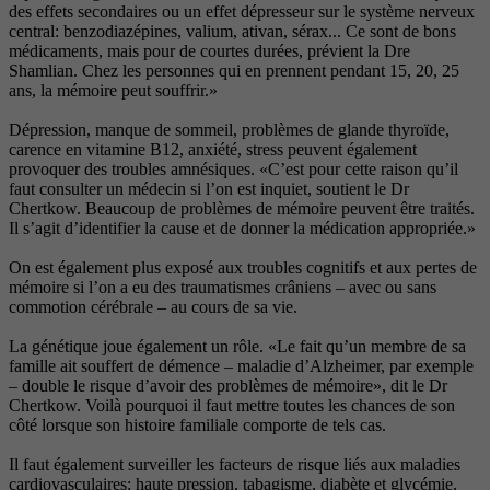
des effets secondaires ou un effet dépresseur sur le système nerveux
central: benzodiazépines, valium, ativan, sérax... Ce sont de bons
médicaments, mais pour de courtes durées, prévient la Dre
Shamlian. Chez les personnes qui en prennent pendant 15, 20, 25
ans, la mémoire peut souffrir.»
Dépression, manque de sommeil, problèmes de glande thyroïde,
carence en vitamine B12, anxiété, stress peuvent également
provoquer des troubles amnésiques. «C’est pour cette raison qu’il
faut consulter un médecin si l’on est inquiet, soutient le Dr
Chertkow. Beaucoup de problèmes de mémoire peuvent être traités.
Il s’agit d’identifier la cause et de donner la médication appropriée.»
On est également plus exposé aux troubles cognitifs et aux pertes de
mémoire si l’on a eu des traumatismes crâniens – avec ou sans
commotion cérébrale – au cours de sa vie.
La génétique joue également un rôle. «Le fait qu’un membre de sa
famille ait souffert de démence – maladie d’Alzheimer, par exemple
– double le risque d’avoir des problèmes de mémoire», dit le Dr
Chertkow. Voilà pourquoi il faut mettre toutes les chances de son
côté lorsque son histoire familiale comporte de tels cas.
Il faut également surveiller les facteurs de risque liés aux maladies
cardiovasculaires: haute pression, tabagisme, diabète et glycémie,