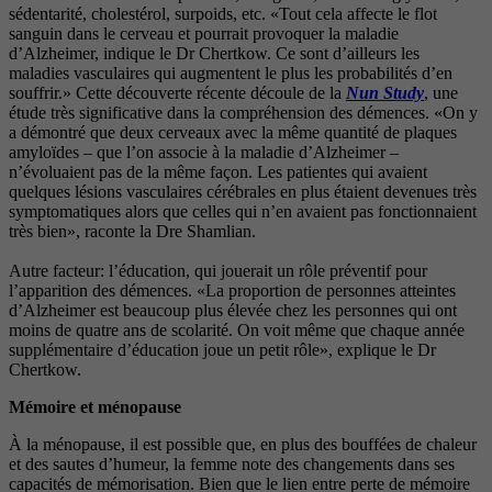
sédentarité, cholestérol, surpoids, etc. «Tout cela affecte le flot
sanguin dans le cerveau et pourrait provoquer la maladie
d’Alzheimer, indique le Dr Chertkow. Ce sont d’ailleurs les
maladies vasculaires qui augmentent le plus les probabilités d’en
souffrir.» Cette découverte récente découle de la
Nun Study
, une
étude très significative dans la compréhension des démences. «On y
a démontré que deux cerveaux avec la même quantité de plaques
amyloïdes – que l’on associe à la maladie d’Alzheimer –
n’évoluaient pas de la même façon. Les patientes qui avaient
quelques lésions vasculaires cérébrales en plus étaient devenues très
symptomatiques alors que celles qui n’en avaient pas fonctionnaient
très bien», raconte la Dre Shamlian.
Autre facteur: l’éducation, qui jouerait un rôle préventif pour
l’apparition des démences. «La proportion de personnes atteintes
d’Alzheimer est beaucoup plus élevée chez les personnes qui ont
moins de quatre ans de scolarité. On voit même que chaque année
supplémentaire d’éducation joue un petit rôle», explique le Dr
Chertkow.
Mémoire et ménopause
À la ménopause, il est possible que, en plus des bouffées de chaleur
et des sautes d’humeur, la femme note des changements dans ses
capacités de mémorisation. Bien que le lien entre perte de mémoire