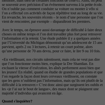
mémoire, mais bien de certaines fonctions de celle-ci. Ainsi, on peut
se souvenir avec précision d’un événement survenu à la petite école.
On n’oublie pas comment conduire sa voiture ou monter à vélo si
l’on a effectué ces activités de façon répétitive tout au long de sa vie.
En revanche, les souvenirs récents – le nom d’une personne que l’on
vient de rencontrer, par exemple – disparaîtront les premiers.
Avec le temps, on éprouve aussi davantage de difficulté à faire deux
choses en même temps et l’on doit travailler plus fort pour retrouver
l’information et la retenir. Une étude publiée il y a quelques années
par l’Université du Michigan démontrait qu’un adolescent de 15 ans
parvient, après 2 ou 3 lectures, à retenir un court poème, alors
qu’une personne de 70 ans devra, pour ce faire, le lire 9 ou 10 fois.
«En vieillissant, nos circuits ralentissent, mais cela ne veut pas dire
que l’on fonctionne moins bien, explique la Dre Shamlian. En
excluant la vitesse d’exécution, les aînés performent aussi bien que
les jeunes! En réalité, quand on étudie de grandes populations et que
l’on regarde la façon dont leurs cerveaux vieillissent, on constate
que les gens n’oublient pas l’information, mais qu’ils ont plutôt de la
difficulté à la retrouver.» C’est donc ainsi que surgissent les oublis et
les «je l’ai sur le bout de langue», des maux dont se plaignent une
majorité d’individus qui avancent en âge.
Quand s'inquiéter?