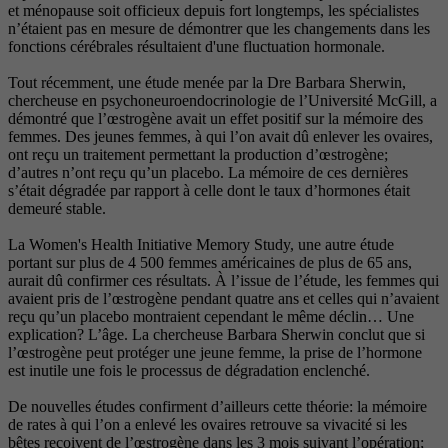
et ménopause soit officieux depuis fort longtemps, les spécialistes
n’étaient pas en mesure de démontrer que les changements dans les
fonctions cérébrales résultaient d'une fluctuation hormonale.
Tout récemment, une étude menée par la Dre Barbara Sherwin,
chercheuse en psychoneuroendocrinologie de l’Université McGill, a
démontré que l’œstrogène avait un effet positif sur la mémoire des
femmes. Des jeunes femmes, à qui l’on avait dû enlever les ovaires,
ont reçu un traitement permettant la production d’œstrogène;
d’autres n’ont reçu qu’un placebo. La mémoire de ces dernières
s’était dégradée par rapport à celle dont le taux d’hormones était
demeuré stable.
La Women's Health Initiative Memory Study, une autre étude
portant sur plus de 4 500 femmes américaines de plus de 65 ans,
aurait dû confirmer ces résultats. À l’issue de l’étude, les femmes qui
avaient pris de l’œstrogène pendant quatre ans et celles qui n’avaient
reçu qu’un placebo montraient cependant le même déclin… Une
explication? L’âge. La chercheuse Barbara Sherwin conclut que si
l’œstrogène peut protéger une jeune femme, la prise de l’hormone
est inutile une fois le processus de dégradation enclenché.
De nouvelles études confirment d’ailleurs cette théorie: la mémoire
de rates à qui l’on a enlevé les ovaires retrouve sa vivacité si les
bêtes reçoivent de l’œstrogène dans les 3 mois suivant l’opération;