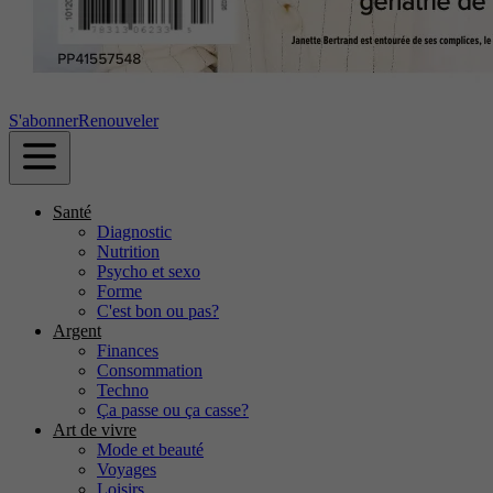
S'abonner
Renouveler
Santé
Diagnostic
Nutrition
Psycho et sexo
Forme
C'est bon ou pas?
Argent
Finances
Consommation
Techno
Ça passe ou ça casse?
Art de vivre
Mode et beauté
Voyages
Loisirs