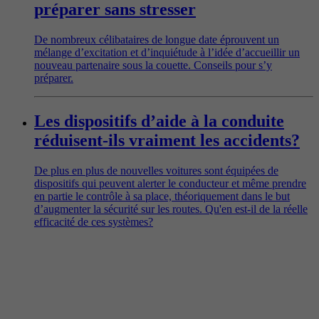
préparer sans stresser
De nombreux célibataires de longue date éprouvent un
mélange d’excitation et d’inquiétude à l’idée d’accueillir un
nouveau partenaire sous la couette. Conseils pour s’y
préparer.
Les dispositifs d’aide à la conduite
réduisent-ils vraiment les accidents?
De plus en plus de nouvelles voitures sont équipées de
dispositifs qui peuvent alerter le conducteur et même prendre
en partie le contrôle à sa place, théoriquement dans le but
d’augmenter la sécurité sur les routes. Qu'en est-il de la réelle
efficacité de ces systèmes?