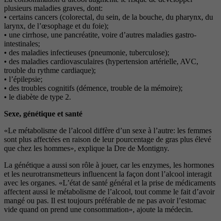
plusieurs maladies graves, dont:
• certains cancers (colorectal, du sein, de la bouche, du pharynx, du
larynx, de l’œsophage et du foie);
• une cirrhose, une pancréatite, voire d’autres maladies gastro-
intestinales;
• des maladies infectieuses (pneumonie, tuberculose);
• des maladies cardiovasculaires (hypertension artérielle, AVC,
trouble du rythme cardiaque);
• l’épilepsie;
• des troubles cognitifs (démence, trouble de la mémoire);
• le diabète de type 2.
Sexe, génétique et santé
«Le métabolisme de l’alcool diffère d’un sexe à l’autre: les femmes
sont plus affectées en raison de leur pourcentage de gras plus élevé
que chez les hommes», explique la Dre de Montigny.
La génétique a aussi son rôle à jouer, car les enzymes, les hormones
et les neurotransmetteurs influencent la façon dont l’alcool interagit
avec les organes. «L’état de santé général et la prise de médicaments
affectent aussi le métabolisme de l’alcool, tout comme le fait d’avoir
mangé ou pas. Il est toujours préférable de ne pas avoir l’estomac
vide quand on prend une consommation», ajoute la médecin.