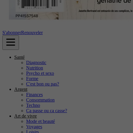
S'abonner
Renouveler
Santé
Diagnostic
Nutrition
Psycho et sexo
Forme
C'est bon ou pas?
Argent
Finances
Consommation
Techno
Ça passe ou ça casse?
Art de vivre
Mode et beauté
Voyages
Loisirs