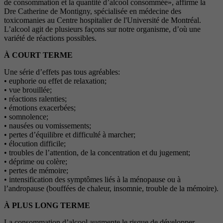
de consommation et la quantité d’alcool consommée», affirme la
Dre Catherine de Montigny, spécialisée en médecine des
toxicomanies au Centre hospitalier de l'Université de Montréal.
L’alcool agit de plusieurs façons sur notre organisme, d’où une
variété de réactions possibles.
À COURT TERME
Une série d’effets pas tous agréables:
• euphorie ou effet de relaxation;
• vue brouillée;
• réactions ralenties;
• émotions exacerbées;
• somnolence;
• nausées ou vomissements;
• pertes d’équilibre et difficulté à marcher;
• élocution difficile;
• troubles de l’attention, de la concentration et du jugement;
• déprime ou colère;
• pertes de mémoire;
• intensification des symptômes liés à la ménopause ou à
l’andropause (bouffées de chaleur, insomnie, trouble de la mémoire).
À PLUS LONG TERME
La consommation d’alcool augmente le risque de développer