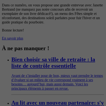
Dans ce numéro, on vous propose une grande entrevue avec Janette
Bertrand (ne manquez pas notre concours afin de recevoir un
exemplaire de son livre dédicacé!), un menu des Fêtes simple et
réconfortant, des destinations soleil parfaites pour fuir l'hiver et un
guide pratique du pourboire.
Bonne lecture!
En savoir plus
À ne pas manquer !
Bien choisir sa ville de retraite : la
liste de contrôle essentielle
Avant de s’installer pour de bon, mieux vaut prendre le temps
d’évaluer si un milieu de vie correspond vraiment à ses
besoins… aujourd’hui, mais aussi demain. Voici les
principaux éléments à passer en revue.
Au lit avec un nouveau partenaire: s'y