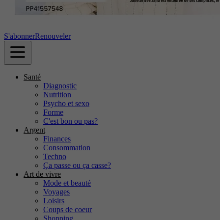
S'abonner
Renouveler
Santé
Diagnostic
Nutrition
Psycho et sexo
Forme
C'est bon ou pas?
Argent
Finances
Consommation
Techno
Ça passe ou ça casse?
Art de vivre
Mode et beauté
Voyages
Loisirs
Coups de coeur
Shopping