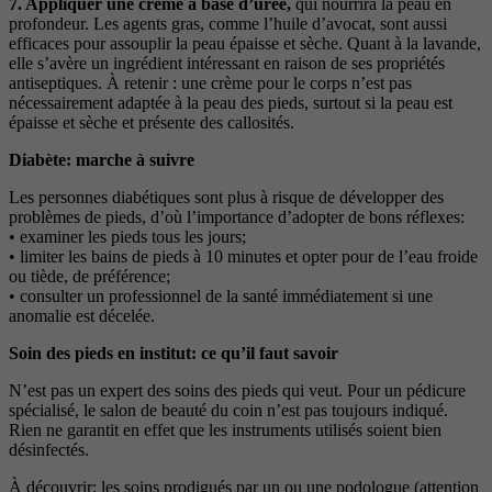
7. Appliquer une crème à base d’urée,
qui nourrira la peau en
profondeur. Les agents gras, comme l’huile d’avocat, sont aussi
efficaces pour assouplir la peau épaisse et sèche. Quant à la lavande,
elle s’avère un ingrédient intéressant en raison de ses propriétés
antiseptiques. À retenir : une crème pour le corps n’est pas
nécessairement adaptée à la peau des pieds, surtout si la peau est
épaisse et sèche et présente des callosités.
Diabète: marche à suivre
Les personnes diabétiques sont plus à risque de développer des
problèmes de pieds, d’où l’importance d’adopter de bons réflexes:
• examiner les pieds tous les jours;
• limiter les bains de pieds à 10 minutes et opter pour de l’eau froide
ou tiède, de préférence;
• consulter un professionnel de la santé immédiatement si une
anomalie est décelée.
Soin des pieds en institut: ce qu’il faut savoir
N’est pas un expert des soins des pieds qui veut. Pour un pédicure
spécialisé, le salon de beauté du coin n’est pas toujours indiqué.
Rien ne garantit en effet que les instruments utilisés soient bien
désinfectés.
À découvrir: les soins prodigués par un ou une podologue (attention