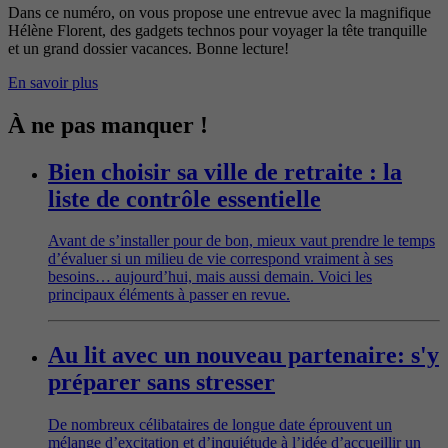
Dans ce numéro, on vous propose une entrevue avec la magnifique
Hélène Florent, des gadgets technos pour voyager la tête tranquille
et un grand dossier vacances. Bonne lecture!
En savoir plus
À ne pas manquer !
Bien choisir sa ville de retraite : la
liste de contrôle essentielle
Avant de s’installer pour de bon, mieux vaut prendre le temps
d’évaluer si un milieu de vie correspond vraiment à ses
besoins… aujourd’hui, mais aussi demain. Voici les
principaux éléments à passer en revue.
Au lit avec un nouveau partenaire: s'y
préparer sans stresser
De nombreux célibataires de longue date éprouvent un
mélange d’excitation et d’inquiétude à l’idée d’accueillir un