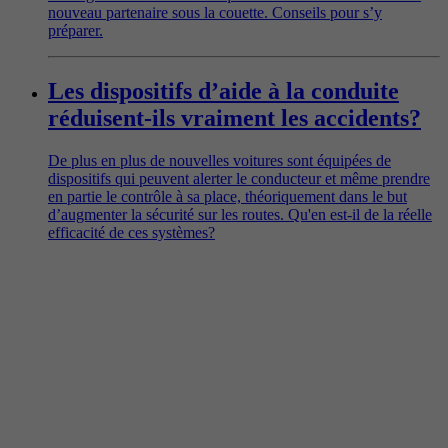
nouveau partenaire sous la couette. Conseils pour s’y
préparer.
Les dispositifs d’aide à la conduite
réduisent-ils vraiment les accidents?
De plus en plus de nouvelles voitures sont équipées de
dispositifs qui peuvent alerter le conducteur et même prendre
en partie le contrôle à sa place, théoriquement dans le but
d’augmenter la sécurité sur les routes. Qu'en est-il de la réelle
efficacité de ces systèmes?