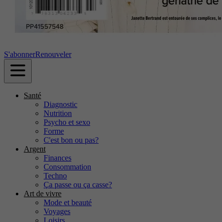
S'abonner
Renouveler
Santé
Diagnostic
Nutrition
Psycho et sexo
Forme
C'est bon ou pas?
Argent
Finances
Consommation
Techno
Ça passe ou ça casse?
Art de vivre
Mode et beauté
Voyages
Loisirs