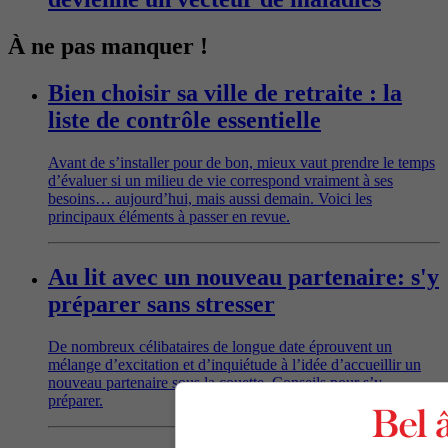
À ne pas manquer !
Bien choisir sa ville de retraite : la
liste de contrôle essentielle
Avant de s’installer pour de bon, mieux vaut prendre le temps
d’évaluer si un milieu de vie correspond vraiment à ses
besoins… aujourd’hui, mais aussi demain. Voici les
principaux éléments à passer en revue.
Au lit avec un nouveau partenaire: s'y
préparer sans stresser
De nombreux célibataires de longue date éprouvent un
mélange d’excitation et d’inquiétude à l’idée d’accueillir un
nouveau partenaire sous la couette. Conseils pour s’y
préparer.