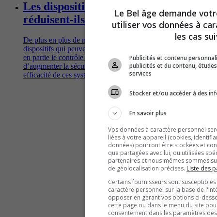
Les dispositifs d’aide à la conduite
Le Bel âge demande vot
réduisent-ils vraiment les accidents?
utiliser vos données à ca
les cas sui
De plus en plus de nouvelles voitures sont équipées de
dispositifs qui peuvent alerter le conducteur et même prendre
en partie le contrôle à sa place, théoriquement dans le but
Publicités et contenu personna
publicités et du contenu, étud
d’augmenter la sécurité sur les routes. Qu'en est-il de la réelle
services
efficacité de ces systèmes?
Stocker et/ou accéder à des inf
En savoir plus
Vos données à caractère personnel seron
liées à votre appareil (cookies, identifi
données) pourront être stockées et cons
que partagées avec lui, ou utilisées spé
partenaires et nous-mêmes sommes susc
de géolocalisation précises.
Liste des p
Certains fournisseurs sont susceptibles
caractère personnel sur la base de l'int
opposer en gérant vos options ci-desso
cette page ou dans le menu du site pour
consentement dans les paramètres des c