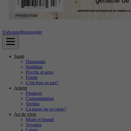
S'abonner
Renouveler
Santé
Diagnostic
Nutrition
Psycho et sexo
Forme
C'est bon ou pas?
Argent
Finances
Consommation
Techno
Ça passe ou ça casse?
Art de vivre
Mode et beauté
Voyages
Loisirs