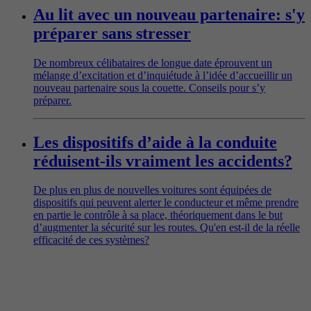
Au lit avec un nouveau partenaire: s'y
préparer sans stresser
De nombreux célibataires de longue date éprouvent un
mélange d’excitation et d’inquiétude à l’idée d’accueillir un
nouveau partenaire sous la couette. Conseils pour s’y
préparer.
Les dispositifs d’aide à la conduite
réduisent-ils vraiment les accidents?
De plus en plus de nouvelles voitures sont équipées de
dispositifs qui peuvent alerter le conducteur et même prendre
en partie le contrôle à sa place, théoriquement dans le but
d’augmenter la sécurité sur les routes. Qu'en est-il de la réelle
efficacité de ces systèmes?