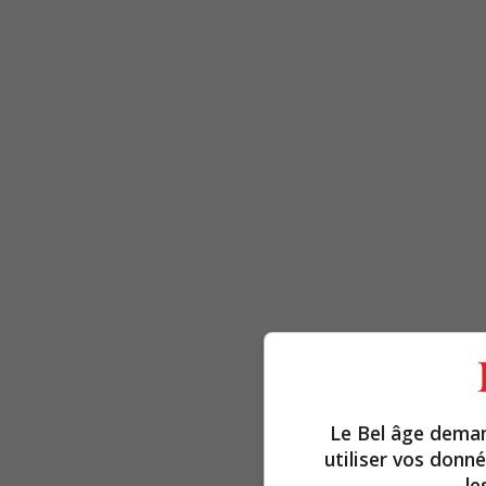
Le Bel âge dema
utiliser vos donn
le