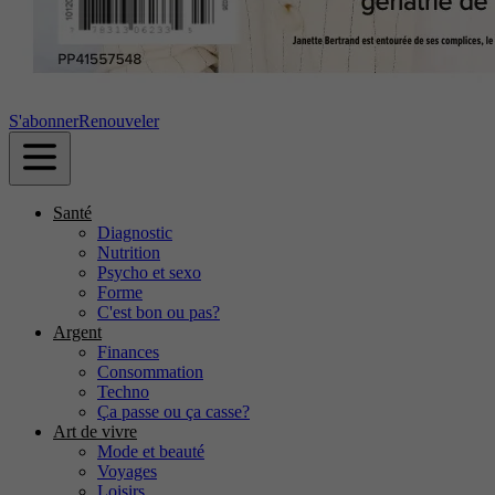
S'abonner
Renouveler
Santé
Diagnostic
Nutrition
Psycho et sexo
Forme
C'est bon ou pas?
Argent
Finances
Consommation
Techno
Ça passe ou ça casse?
Art de vivre
Mode et beauté
Voyages
Loisirs