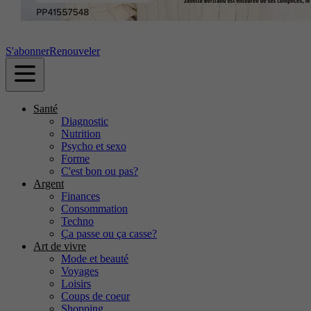
S'abonner
Renouveler
Santé
Diagnostic
Nutrition
Psycho et sexo
Forme
C'est bon ou pas?
Argent
Finances
Consommation
Techno
Ça passe ou ça casse?
Art de vivre
Mode et beauté
Voyages
Loisirs
Coups de coeur
Shopping