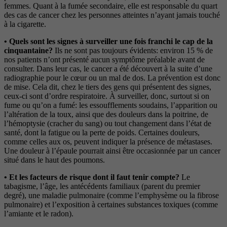
femmes. Quant à la fumée secondaire, elle est responsable du quart
des cas de cancer chez les personnes atteintes n’ayant jamais touché
à la cigarette.
• Quels sont les signes à surveiller une fois franchi le cap de la
cinquantaine?
Ils ne sont pas toujours évidents: environ 15 % de
nos patients n’ont présenté aucun symptôme préalable avant de
consulter. Dans leur cas, le cancer a été découvert à la suite d’une
radiographie pour le cœur ou un mal de dos. La prévention est donc
de mise. Cela dit, chez le tiers des gens qui présentent des signes,
ceux-ci sont d’ordre respiratoire. À surveiller, donc, surtout si on
fume ou qu’on a fumé: les essoufflements soudains, l’apparition ou
l’altération de la toux, ainsi que des douleurs dans la poitrine, de
l’hémoptysie (cracher du sang) ou tout changement dans l’état de
santé, dont la fatigue ou la perte de poids. Certaines douleurs,
comme celles aux os, peuvent indiquer la présence de métastases.
Une douleur à l’épaule pourrait ainsi être occasionnée par un cancer
situé dans le haut des poumons.
• Et les facteurs de risque dont il faut tenir compte?
Le
tabagisme, l’âge, les antécédents familiaux (parent du premier
degré), une maladie pulmonaire (comme l’emphysème ou la fibrose
pulmonaire) et l’exposition à certaines substances toxiques (comme
l’amiante et le radon).