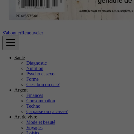
S'abonner
Renouveler
Santé
Diagnostic
Nutrition
Psycho et sexo
Forme
C'est bon ou pas?
Argent
Finances
Consommation
Techno
Ça passe ou ça casse?
Art de vivre
Mode et beauté
Voyages
Loisirs