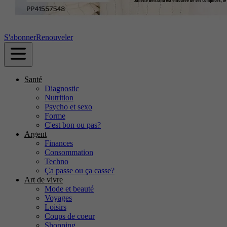
S'abonner
Renouveler
Santé
Diagnostic
Nutrition
Psycho et sexo
Forme
C'est bon ou pas?
Argent
Finances
Consommation
Techno
Ça passe ou ça casse?
Art de vivre
Mode et beauté
Voyages
Loisirs
Coups de coeur
Shopping