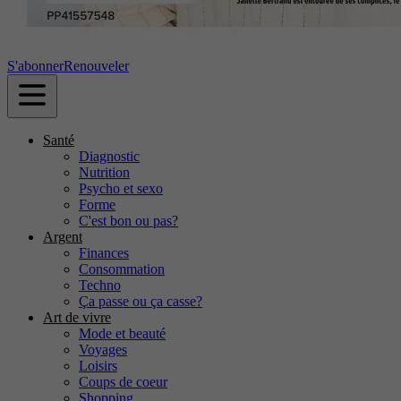
S'abonner
Renouveler
Santé
Diagnostic
Nutrition
Psycho et sexo
Forme
C'est bon ou pas?
Argent
Finances
Consommation
Techno
Ça passe ou ça casse?
Art de vivre
Mode et beauté
Voyages
Loisirs
Coups de coeur
Shopping