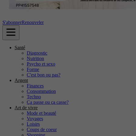
S'abonner
Renouveler
Santé
Diagnostic
Nutrition
Psycho et sexo
Forme
C'est bon ou pas?
Argent
Finances
Consommation
Techno
Ça passe ou ça casse?
Art de vivre
Mode et beauté
Voyages
Loisirs
Coups de coeur
Shopping