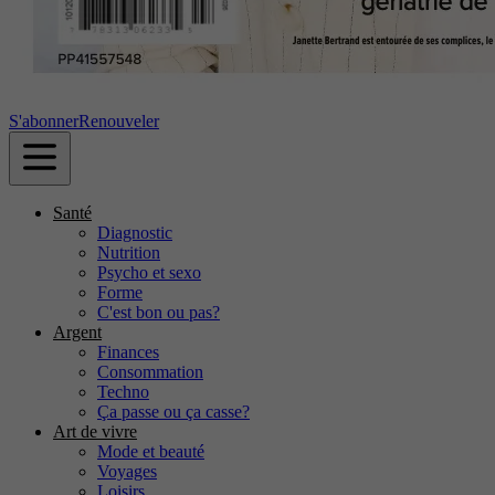
S'abonner
Renouveler
Santé
Diagnostic
Nutrition
Psycho et sexo
Forme
C'est bon ou pas?
Argent
Finances
Consommation
Techno
Ça passe ou ça casse?
Art de vivre
Mode et beauté
Voyages
Loisirs