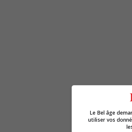
Le Bel âge dema
utiliser vos donn
le