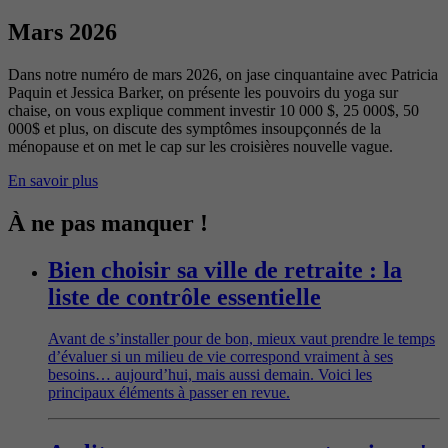
Mars 2026
Dans notre numéro de mars 2026, on jase cinquantaine avec Patricia
Paquin et Jessica Barker, on présente les pouvoirs du yoga sur
chaise, on vous explique comment investir 10 000 $, 25 000$, 50
000$ et plus, on discute des symptômes insoupçonnés de la
ménopause et on met le cap sur les croisières nouvelle vague.
En savoir plus
À ne pas manquer !
Bien choisir sa ville de retraite : la
liste de contrôle essentielle
Avant de s’installer pour de bon, mieux vaut prendre le temps
d’évaluer si un milieu de vie correspond vraiment à ses
besoins… aujourd’hui, mais aussi demain. Voici les
principaux éléments à passer en revue.