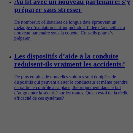
Au lit avec un nouveau partenaire: s'y
préparer sans stresser
De nombreux célibataires de longue date éprouvent un
mélange d’excitation et d’inquiétude à l’idée d’accueillir un
nouveau partenaire sous la couette. Conseils pour s’y
préparer.
Les dispositifs d’aide à la conduite
réduisent-ils vraiment les accidents?
De plus en plus de nouvelles voitures sont équipées de
dispositifs qui peuvent alerter le conducteur et même prendre
en partie le contrôle à sa place, théoriquement dans le but
d’augmenter la sécurité sur les routes. Qu'en est-il de la réelle
efficacité de ces systèmes?