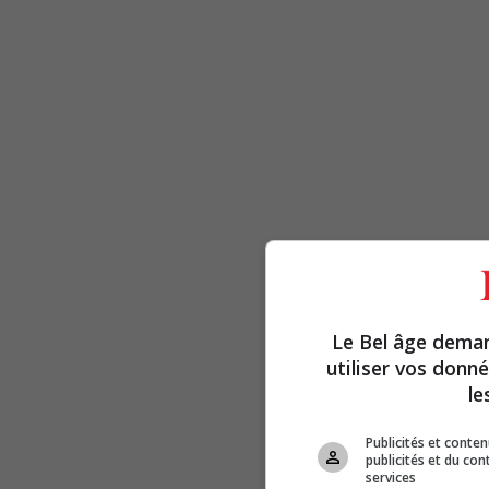
Le Bel âge dema
utiliser vos donn
le
Publicités et conte
publicités et du co
services