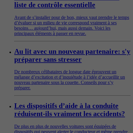
liste de contrôle essentielle
Avant de s’installer pour de bon, mieux vaut prendre le temps
d’évaluer si un milieu de vie correspond vraiment à ses
besoins… aujourd’hui, mais aussi demain. Voici les
principaux éléments à passer en revue.
Au lit avec un nouveau partenaire: s'y
préparer sans stresser
De nombreux célibataires de longue date éprouvent un
mélange d’excitation et d’inquiétude à l’idée d’accueillir un
nouveau partenaire sous la couette. Conseils pour s’y
préparer.
Les dispositifs d’aide à la conduite
réduisent-ils vraiment les accidents?
De plus en plus de nouvelles voitures sont équipées de
dispositifs qui peuvent alerter le conducteur et même prendre