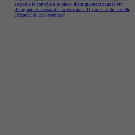
en partie le contrôle à sa place, théoriquement dans le but
d’augmenter la sécurité sur les routes. Qu'en est-il de la réelle
efficacité de ces systèmes?