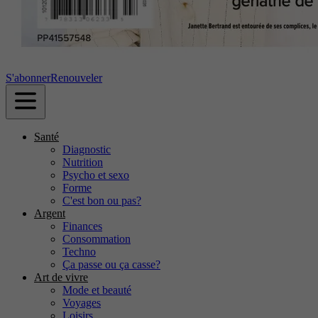
S'abonner
Renouveler
Santé
Diagnostic
Nutrition
Psycho et sexo
Forme
C'est bon ou pas?
Argent
Finances
Consommation
Techno
Ça passe ou ça casse?
Art de vivre
Mode et beauté
Voyages
Loisirs