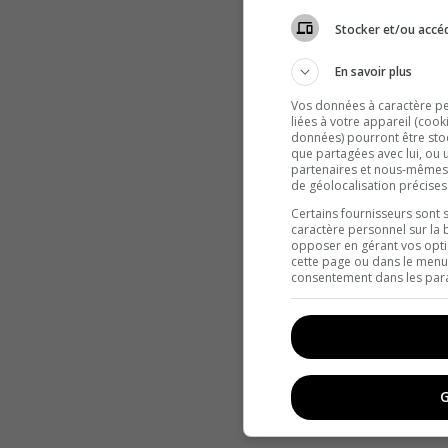
Stocker et/ou accéd
En savoir plus
Vos données à caractère per
liées à votre appareil (cook
données) pourront être stoc
que partagées avec lui, ou u
partenaires et nous-mêmes
de géolocalisation précises
Certains fournisseurs sont 
caractère personnel sur la 
opposer en gérant vos opti
cette page ou dans le menu 
consentement dans les para
G