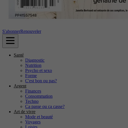
S'abonner
Renouveler
Santé
Diagnostic
Nutrition
Psycho et sexo
Forme
C'est bon ou pas?
Argent
Finances
Consommation
Techno
Ça passe ou ça casse?
Art de vivre
Mode et beauté
Voyages
Loisirs