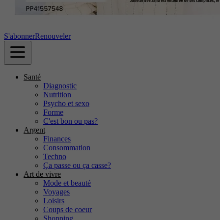
S'abonner
Renouveler
Santé
Diagnostic
Nutrition
Psycho et sexo
Forme
C'est bon ou pas?
Argent
Finances
Consommation
Techno
Ça passe ou ça casse?
Art de vivre
Mode et beauté
Voyages
Loisirs
Coups de coeur
Shopping