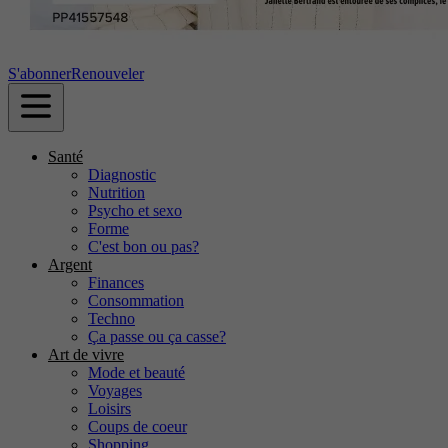
S'abonner
Renouveler
Santé
Diagnostic
Nutrition
Psycho et sexo
Forme
C'est bon ou pas?
Argent
Finances
Consommation
Techno
Ça passe ou ça casse?
Art de vivre
Mode et beauté
Voyages
Loisirs
Coups de coeur
Shopping