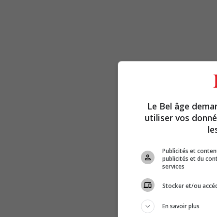
Le Bel âge dema
utiliser vos donn
le
Publicités et conte
publicités et du co
services
Stocker et/ou accéd
En savoir plus