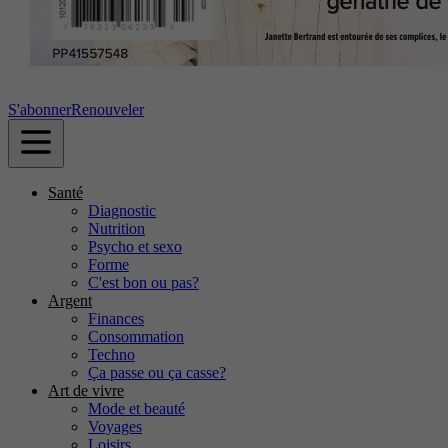
S'abonner
Renouveler
Santé
Diagnostic
Nutrition
Psycho et sexo
Forme
C'est bon ou pas?
Argent
Finances
Consommation
Techno
Ça passe ou ça casse?
Art de vivre
Mode et beauté
Voyages
Loisirs