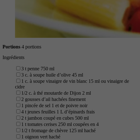
Portions
4 portions
Ingrédients
3 t penne 750 ml
3 c. à soupe huile d’olive 45 ml
1 c. à soupe vinaigre de vin blanc 15 ml ou vinaigre de
cidre
1/2 c. à thé moutarde de Dijon 2 ml
2 gousses d’ail hachées finement
1 pincée de sel 1 et de poivre noir
4 t jeunes feuilles 1 L d’épinards frais
2 t jambon coupé en cubes 500 ml
1 t tomates cerises 250 ml coupées en 4
1/2 t fromage de chèvre 125 ml haché
1 oignon vert haché