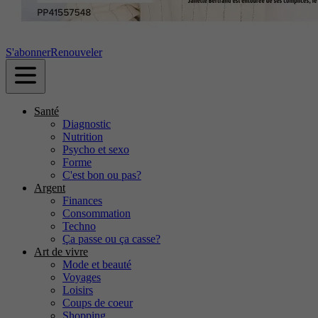
S'abonner
Renouveler
Santé
Diagnostic
Nutrition
Psycho et sexo
Forme
C'est bon ou pas?
Argent
Finances
Consommation
Techno
Ça passe ou ça casse?
Art de vivre
Mode et beauté
Voyages
Loisirs
Coups de coeur
Shopping