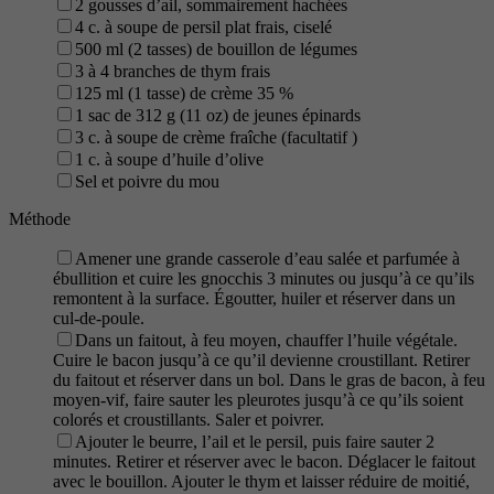
2 gousses d’ail, sommairement hachées
4 c. à soupe de persil plat frais, ciselé
500 ml (2 tasses) de bouillon de légumes
3 à 4 branches de thym frais
125 ml (1 tasse) de crème 35 %
1 sac de 312 g (11 oz) de jeunes épinards
3 c. à soupe de crème fraîche (facultatif )
1 c. à soupe d’huile d’olive
Sel et poivre du mou
Méthode
Amener une grande casserole d’eau salée et parfumée à
ébullition et cuire les gnocchis 3 minutes ou jusqu’à ce qu’ils
remontent à la surface. Égoutter, huiler et réserver dans un
cul-de-poule.
Dans un faitout, à feu moyen, chauffer l’huile végétale.
Cuire le bacon jusqu’à ce qu’il devienne croustillant. Retirer
du faitout et réserver dans un bol. Dans le gras de bacon, à feu
moyen-vif, faire sauter les pleurotes jusqu’à ce qu’ils soient
colorés et croustillants. Saler et poivrer.
Ajouter le beurre, l’ail et le persil, puis faire sauter 2
minutes. Retirer et réserver avec le bacon. Déglacer le faitout
avec le bouillon. Ajouter le thym et laisser réduire de moitié,