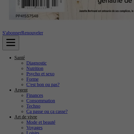
S'abonner
Renouveler
Santé
Diagnostic
Nutrition
Psycho et sexo
Forme
C'est bon ou pas?
Argent
Finances
Consommation
Techno
Ça passe ou ça casse?
Art de vivre
Mode et beauté
Voyages
Loisirs