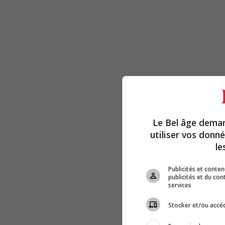
Le Bel âge dema
utiliser vos donn
le
Publicités et conte
publicités et du co
services
Stocker et/ou accéd