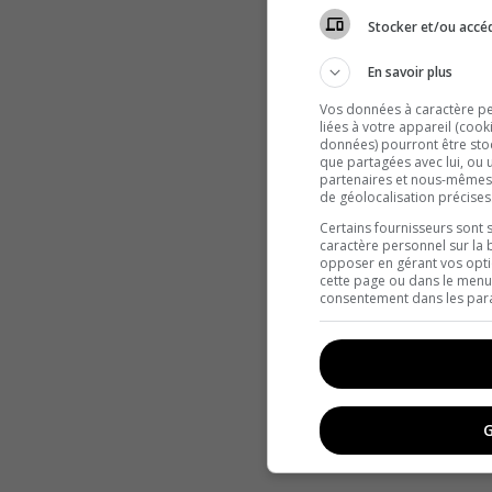
Stocker et/ou accéd
En savoir plus
Vos données à caractère per
liées à votre appareil (cook
données) pourront être stoc
que partagées avec lui, ou u
partenaires et nous-mêmes
de géolocalisation précises
Certains fournisseurs sont 
caractère personnel sur la 
opposer en gérant vos opti
cette page ou dans le menu 
consentement dans les para
G