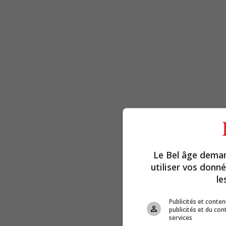
Le Bel âge dema
utiliser vos donn
le
Publicités et conte
publicités et du co
services