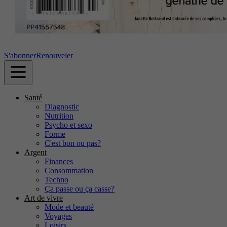
S'abonner
Renouveler
Santé
Diagnostic
Nutrition
Psycho et sexo
Forme
C'est bon ou pas?
Argent
Finances
Consommation
Techno
Ça passe ou ça casse?
Art de vivre
Mode et beauté
Voyages
Loisirs