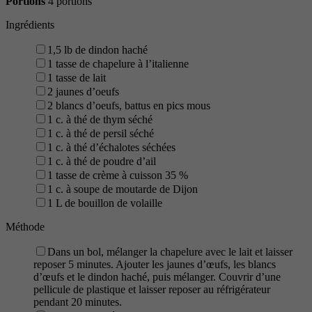
Portions
4 portions
Ingrédients
1,5 lb de dindon haché
1 tasse de chapelure à l’italienne
1 tasse de lait
2 jaunes d’oeufs
2 blancs d’oeufs, battus en pics mous
1 c. à thé de thym séché
1 c. à thé de persil séché
1 c. à thé d’échalotes séchées
1 c. à thé de poudre d’ail
1 tasse de crème à cuisson 35 %
1 c. à soupe de moutarde de Dijon
1 L de bouillon de volaille
Méthode
Dans un bol, mélanger la chapelure avec le lait et laisser
reposer 5 minutes. Ajouter les jaunes d’œufs, les blancs
d’œufs et le dindon haché, puis mélanger. Couvrir d’une
pellicule de plastique et laisser reposer au réfrigérateur
pendant 20 minutes.