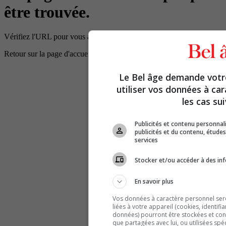
être trouvée.
Vérifiez l'URL pour vous assurer que le chemin d'accès est correct.
Retour sur la page d'accueil
Le Bel âge demande vot
utiliser vos données à ca
les cas sui
Publicités et contenu personna
publicités et du contenu, étud
services
Stocker et/ou accéder à des inf
En savoir plus
Vos données à caractère personnel seron
liées à votre appareil (cookies, identifi
données) pourront être stockées et cons
que partagées avec lui, ou utilisées spé