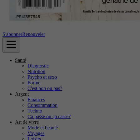
S'abonner
Renouveler
Santé
Diagnostic
Nutrition
Psycho et sexo
Forme
C'est bon ou pas?
Argent
Finances
Consommation
Techno
Ça passe ou ça casse?
Art de vivre
Mode et beauté
Voyages
Loisirs