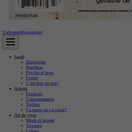
S'abonner
Renouveler
Santé
Diagnostic
Nutrition
Psycho et sexo
Forme
C'est bon ou pas?
Argent
Finances
Consommation
Techno
Ça passe ou ça casse?
Art de vivre
Mode et beauté
Voyages
Loisirs