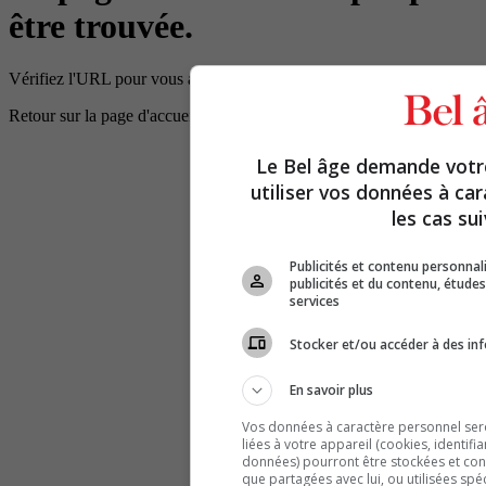
être trouvée.
Vérifiez l'URL pour vous assurer que le chemin d'accès est correct.
Retour sur la page d'accueil
Le Bel âge demande vot
utiliser vos données à ca
les cas sui
Publicités et contenu personna
publicités et du contenu, étud
services
Stocker et/ou accéder à des inf
En savoir plus
Vos données à caractère personnel seron
liées à votre appareil (cookies, identifi
données) pourront être stockées et cons
que partagées avec lui, ou utilisées spé