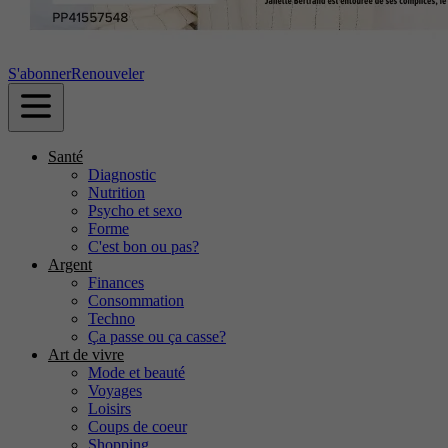
S'abonner
Renouveler
Santé
Diagnostic
Nutrition
Psycho et sexo
Forme
C'est bon ou pas?
Argent
Finances
Consommation
Techno
Ça passe ou ça casse?
Art de vivre
Mode et beauté
Voyages
Loisirs
Coups de coeur
Shopping