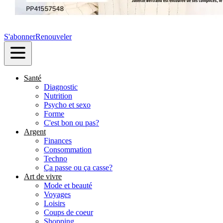
S'abonner
Renouveler
Santé
Diagnostic
Nutrition
Psycho et sexo
Forme
C'est bon ou pas?
Argent
Finances
Consommation
Techno
Ça passe ou ça casse?
Art de vivre
Mode et beauté
Voyages
Loisirs
Coups de coeur
Shopping