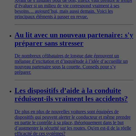
Avant de s’installer pour de bon, mieux vaut prendre le temps
d’évaluer si un milieu de vie correspond vraiment à ses
besoins… aujourd’hui, mais aussi demain. Voici les
principaux éléments à passer en revue.
Au lit avec un nouveau partenaire: s'y
préparer sans stresser
De nombreux célibataires de longue date éprouvent un
mélange d’excitation et d’inquiétude à l’idée d’accueillir un
nouveau partenaire sous la couette. Conseils pour s’y
préparer.
Les dispositifs d’aide à la conduite
réduisent-ils vraiment les accidents?
De plus en plus de nouvelles voitures sont équipées de
dispositifs qui peuvent alerter le conducteur et même prendre
en partie le contrôle à sa place, théoriquement dans le but
d’augmenter la sécurité sur les routes. Qu'en est-il de la réelle
efficacité de ces systèmes?