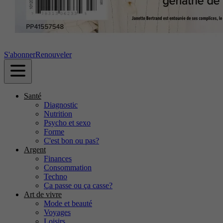
S'abonner
Renouveler
Santé
Diagnostic
Nutrition
Psycho et sexo
Forme
C'est bon ou pas?
Argent
Finances
Consommation
Techno
Ça passe ou ça casse?
Art de vivre
Mode et beauté
Voyages
Loisirs