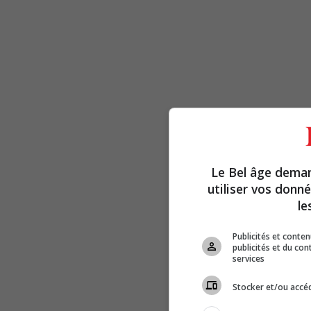
Le Bel âge dema
utiliser vos donn
le
Publicités et conte
publicités et du co
services
Stocker et/ou accéd