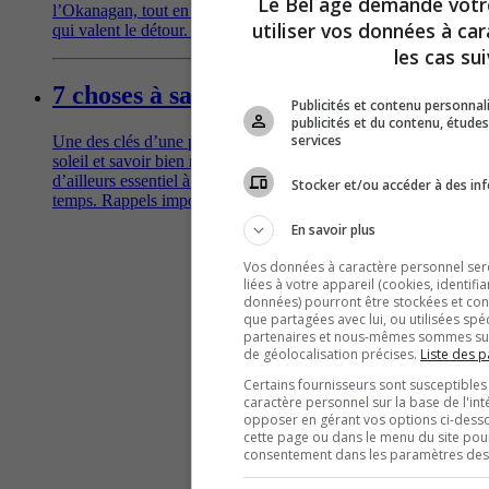
Le Bel âge demande vot
l’Okanagan, tout en découvrant des trésors gastronomiques
utiliser vos données à ca
qui valent le détour. Suivez le guide!
les cas sui
7 choses à savoir sur la crème solaire
Publicités et contenu personna
publicités et du contenu, étud
services
Une des clés d’une peau en santé? Limiter l’exposition au
soleil et savoir bien manier la protection solaire, un allié
d’ailleurs essentiel à longueur d’année, beau temps, mauvais
Stocker et/ou accéder à des inf
temps. Rappels importants et conseils pratiques.
En savoir plus
Vos données à caractère personnel seron
liées à votre appareil (cookies, identifi
données) pourront être stockées et cons
que partagées avec lui, ou utilisées spé
partenaires et nous-mêmes sommes susc
de géolocalisation précises.
Liste des p
Certains fournisseurs sont susceptibles
caractère personnel sur la base de l'int
opposer en gérant vos options ci-desso
cette page ou dans le menu du site pour
consentement dans les paramètres des c