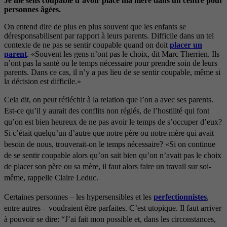
Je me sens coupable d’avoir placé ma mère dans un centre pour
personnes âgées.
On entend dire de plus en plus souvent que les enfants se
déresponsabilisent par rapport à leurs parents. Difficile dans un tel
contexte de ne pas se sentir coupable quand on doit
placer un
parent
. «Souvent les gens n’ont pas le choix, dit Marc Therrien. Ils
n’ont pas la santé ou le temps nécessaire pour prendre soin de leurs
parents. Dans ce cas, il n’y a pas lieu de se sentir coupable, même si
la décision est difficile.»
Cela dit, on peut réfléchir à la relation que l’on a avec ses parents.
Est-ce qu’il y aurait des conflits non réglés, de l’hostilité qui font
qu’on est bien heureux de ne pas avoir le temps de s’occuper d’eux?
Si c’était quelqu’un d’autre que notre père ou notre mère qui avait
besoin de nous, trouverait-on le temps nécessaire? «Si on continue
de se sentir coupable alors qu’on sait bien qu’on n’avait pas le choix
de placer son père ou sa mère, il faut alors faire un travail sur soi-
même, rappelle Claire Leduc.
Certaines personnes – les hypersensibles et les
perfectionnistes
,
entre autres – voudraient être parfaites. C’est utopique. Il faut arriver
à pouvoir se dire: “J’ai fait mon possible et, dans les circonstances,