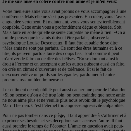
Je me suis mise en colère contre mon amie et je m’en veux!
Votre meilleure amie vous avait promis de vous accompagner à une
conférence. Mais elle ne s’est pas présentée. En colère, vous l’avez
engueulée vertement. Et maintenant, vous vous sentez terriblement
coupable. Cette amie vous a profondément déçue et blessée. Soit.
Mais faire en sorte qu’elle se sente coupable ne mène à rien. «On a
tort de penser que les amis doivent être parfaits, observe la
psychologue Louise Descoteaux. Il faut être capable de se dire:
“Mes amis ne sont pas parfaits. Ce sont des êtres humains et, à ce
titre, ils peuvent parfois faire des coups bas. Tout comme il peut
m’arriver de faire ou de dire des bêtises. ”En se donnant ainsi le
droit à l’erreur et en acceptant que les autres puissent aussi en faire,
on crée un climat d’ouverture et de tolérance. Et si le fait de
s’excuser enlève un poids sur les épaules, pardonner à l’autre
procure aussi un bien immense.››
Le sentiment de culpabilité peut aussi cacher une peur de l’abandon.
«Si on pense qu’on a été trop loin, on peut craindre que notre amie
ne nous aime plus et ne veuille plus nous revoir, dit le psychologue
Marc Therrien. C’est l’éternel trio angoisse-agressivité-culpabilité.
Pour ne pas tomber dans ce piège, il faut apprendre à s’affirmer et à
exprimer ses besoins et ses déceptions sans accuser l’autre. Il faut
aussi prendre le temps de l’écouter. L’amie en question avait peut-