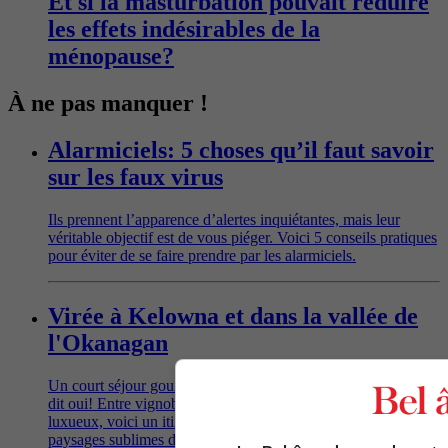
Et si la masturbation pouvait réduire
les effets indésirables de la
ménopause?
À ne pas manquer !
Alarmiciels: 5 choses qu’il faut savoir
sur les faux virus
Ils prennent l’apparence d’alertes inquiétantes, mais leur
véritable objectif est de vous piéger. Voici 5 conseils pratiques
pour éviter de se faire prendre par les alarmiciels.
Virée à Kelowna et dans la vallée de
l'Okanagan
Un court séjour gourmand dans les environs de Kelowna? On
dit oui! Entre vignobles primés, restaurants réputés et spas
luxueux, voici un itinéraire tout désigné pour explorer les
paysages sublimes de Lake Country, au cœur de la vallée de