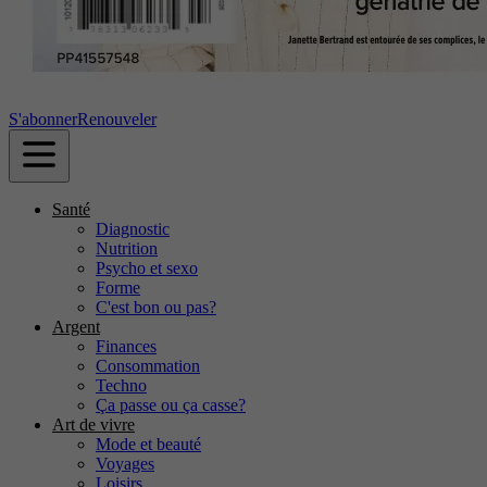
S'abonner
Renouveler
Santé
Diagnostic
Nutrition
Psycho et sexo
Forme
C'est bon ou pas?
Argent
Finances
Consommation
Techno
Ça passe ou ça casse?
Art de vivre
Mode et beauté
Voyages
Loisirs