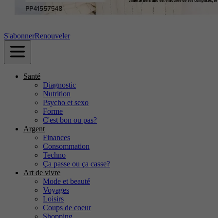
S'abonner
Renouveler
Santé
Diagnostic
Nutrition
Psycho et sexo
Forme
C'est bon ou pas?
Argent
Finances
Consommation
Techno
Ça passe ou ça casse?
Art de vivre
Mode et beauté
Voyages
Loisirs
Coups de coeur
Shopping