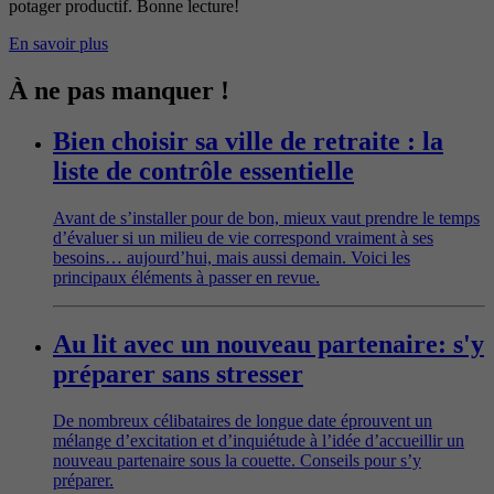
potager productif. Bonne lecture!
En savoir plus
À ne pas manquer !
Bien choisir sa ville de retraite : la
liste de contrôle essentielle
Avant de s’installer pour de bon, mieux vaut prendre le temps
d’évaluer si un milieu de vie correspond vraiment à ses
besoins… aujourd’hui, mais aussi demain. Voici les
principaux éléments à passer en revue.
Au lit avec un nouveau partenaire: s'y
préparer sans stresser
De nombreux célibataires de longue date éprouvent un
mélange d’excitation et d’inquiétude à l’idée d’accueillir un
nouveau partenaire sous la couette. Conseils pour s’y
préparer.