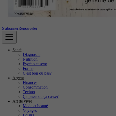
S'abonner
Renouveler
Santé
Diagnostic
Nutrition
Psycho et sexo
Forme
C'est bon ou pas?
Argent
Finances
Consommation
Techno
Ça passe ou ça casse?
Art de vivre
Mode et beauté
Voyages
Loisirs