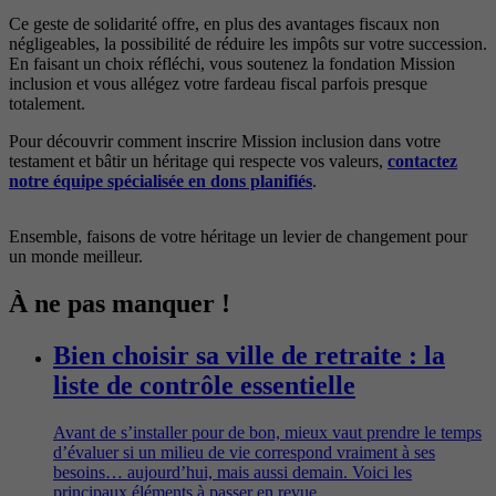
Ce geste de solidarité offre, en plus des avantages fiscaux non
négligeables, la possibilité de réduire les impôts sur votre succession.
En faisant un choix réfléchi, vous soutenez la fondation Mission
inclusion et vous allégez votre fardeau fiscal parfois presque
totalement.
Pour découvrir comment inscrire Mission inclusion dans votre
testament et bâtir un héritage qui respecte vos valeurs,
contactez
notre équipe spécialisée en dons planifiés
.
Ensemble, faisons de votre héritage un levier de changement pour
un monde meilleur.
À ne pas manquer !
Bien choisir sa ville de retraite : la
liste de contrôle essentielle
Avant de s’installer pour de bon, mieux vaut prendre le temps
d’évaluer si un milieu de vie correspond vraiment à ses
besoins… aujourd’hui, mais aussi demain. Voici les
principaux éléments à passer en revue.