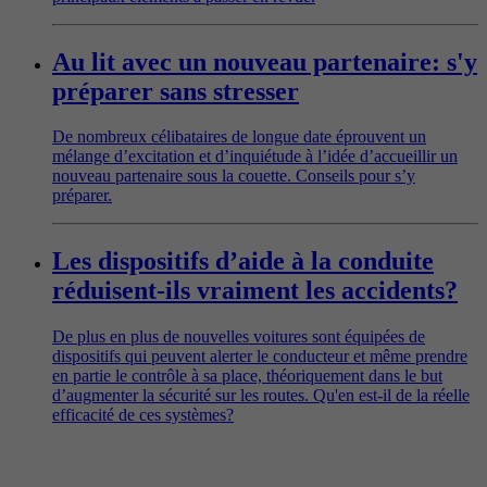
Au lit avec un nouveau partenaire: s'y
préparer sans stresser
De nombreux célibataires de longue date éprouvent un
mélange d’excitation et d’inquiétude à l’idée d’accueillir un
nouveau partenaire sous la couette. Conseils pour s’y
préparer.
Les dispositifs d’aide à la conduite
réduisent-ils vraiment les accidents?
De plus en plus de nouvelles voitures sont équipées de
dispositifs qui peuvent alerter le conducteur et même prendre
en partie le contrôle à sa place, théoriquement dans le but
d’augmenter la sécurité sur les routes. Qu'en est-il de la réelle
efficacité de ces systèmes?