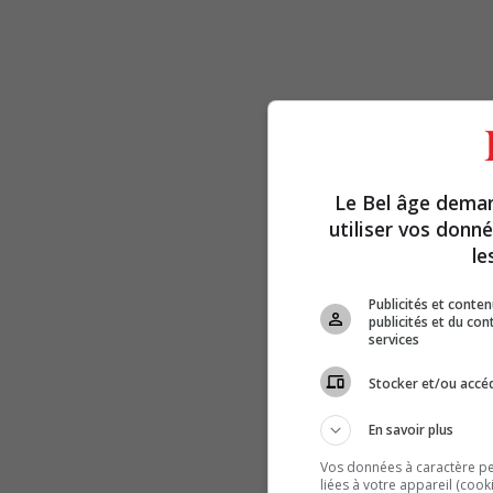
Le Bel âge dema
utiliser vos donn
le
Publicités et conte
publicités et du co
services
Stocker et/ou accéd
En savoir plus
Vos données à caractère per
liées à votre appareil (cook