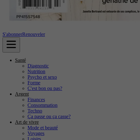
S'abonner
Renouveler
Santé
Diagnostic
Nutrition
Psycho et sexo
Forme
C'est bon ou pas?
Argent
Finances
Consommation
Techno
Ça passe ou ça casse?
Art de vivre
Mode et beauté
Voyages
Loisirs