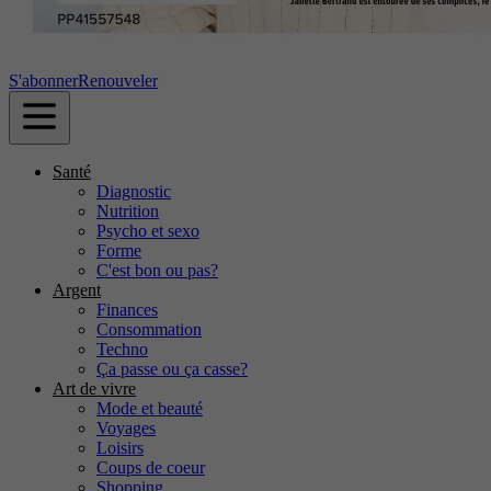
S'abonner
Renouveler
Santé
Diagnostic
Nutrition
Psycho et sexo
Forme
C'est bon ou pas?
Argent
Finances
Consommation
Techno
Ça passe ou ça casse?
Art de vivre
Mode et beauté
Voyages
Loisirs
Coups de coeur
Shopping