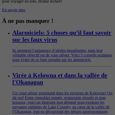
pour voyager en solo. Bonne lecture!
En savoir plus
À ne pas manquer !
Alarmiciels: 5 choses qu’il faut savoir
sur les faux virus
Ils prennent l’apparence d’alertes inquiétantes, mais leur
véritable objectif est de vous piéger. Voici 5 conseils pratiques
pour éviter de se faire prendre par les alarmiciels.
Virée à Kelowna et dans la vallée de
l'Okanagan
Un court séjour gourmand dans les environs de Kelowna? On
dit oui! Entre vignobles primés, restaurants réputés et spas
luxueux, voici un itinéraire tout désigné pour explorer les
paysages sublimes de Lake Country, au cœur de la vallée de
l’Okanagan, tout en découvrant des trésors gastronomiques