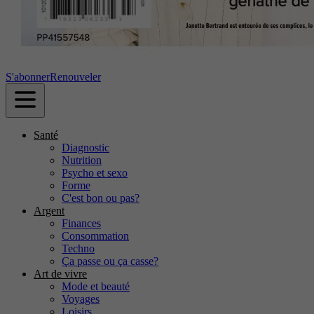
S'abonner
Renouveler
Santé
Diagnostic
Nutrition
Psycho et sexo
Forme
C'est bon ou pas?
Argent
Finances
Consommation
Techno
Ça passe ou ça casse?
Art de vivre
Mode et beauté
Voyages
Loisirs