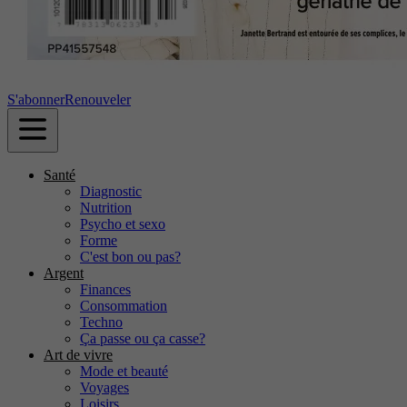
S'abonner
Renouveler
Santé
Diagnostic
Nutrition
Psycho et sexo
Forme
C'est bon ou pas?
Argent
Finances
Consommation
Techno
Ça passe ou ça casse?
Art de vivre
Mode et beauté
Voyages
Loisirs