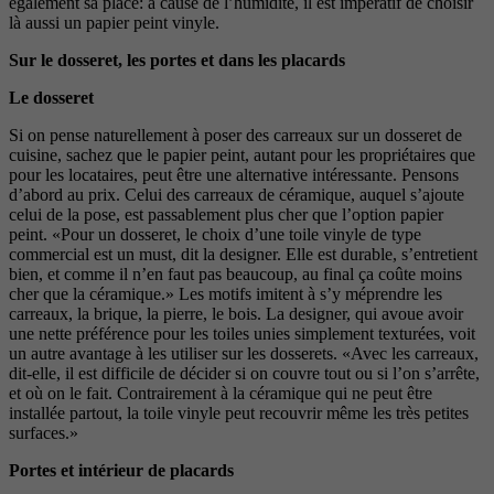
également sa place: à cause de l’humidité, il est impératif de choisir
là aussi un papier peint vinyle.
Sur le dosseret, les portes et dans les placards
Le dosseret
Si on pense naturellement à poser des carreaux sur un dosseret de
cuisine, sachez que le papier peint, autant pour les propriétaires que
pour les locataires, peut être une alternative intéressante. Pensons
d’abord au prix. Celui des carreaux de céramique, auquel s’ajoute
celui de la pose, est passablement plus cher que l’option papier
peint. «Pour un dosseret, le choix d’une toile vinyle de type
commercial est un must, dit la designer. Elle est durable, s’entretient
bien, et comme il n’en faut pas beaucoup, au final ça coûte moins
cher que la céramique.» Les motifs imitent à s’y méprendre les
carreaux, la brique, la pierre, le bois. La designer, qui avoue avoir
une nette préférence pour les toiles unies simplement texturées, voit
un autre avantage à les utiliser sur les dosserets. «Avec les carreaux,
dit-elle, il est difficile de décider si on couvre tout ou si l’on s’arrête,
et où on le fait. Contrairement à la céramique qui ne peut être
installée partout, la toile vinyle peut recouvrir même les très petites
surfaces.»
Portes et intérieur de placards