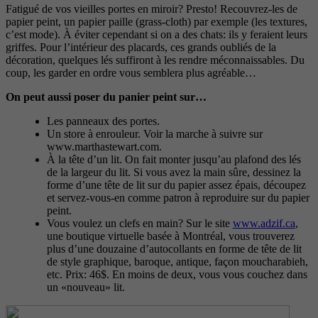
Fatigué de vos vieilles portes en miroir? Presto! Recouvrez-les de
papier peint, un papier paille (grass-cloth) par exemple (les textures,
c’est mode). À éviter cependant si on a des chats: ils y feraient leurs
griffes. Pour l’intérieur des placards, ces grands oubliés de la
décoration, quelques lés suffiront à les rendre méconnaissables. Du
coup, les garder en ordre vous semblera plus agréable…
On peut aussi poser du panier peint sur…
Les panneaux des portes.
Un store à enrouleur. Voir la marche à suivre sur
www.marthastewart.com.
À la tête d’un lit. On fait monter jusqu’au plafond des lés
de la largeur du lit. Si vous avez la main sûre, dessinez la
forme d’une tête de lit sur du papier assez épais, découpez
et servez-vous-en comme patron à reproduire sur du papier
peint.
Vous voulez un clefs en main? Sur le site
www.adzif.ca
,
une boutique virtuelle basée à Montréal, vous trouverez
plus d’une douzaine d’autocollants en forme de tête de lit
de style graphique, baroque, antique, façon moucharabieh,
etc. Prix: 46$. En moins de deux, vous vous couchez dans
un «nouveau» lit.