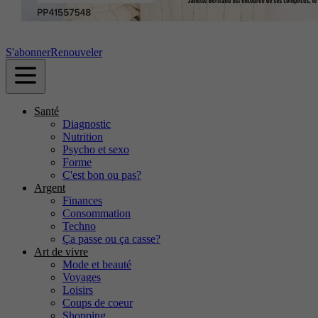
S'abonner
Renouveler
Santé
Diagnostic
Nutrition
Psycho et sexo
Forme
C'est bon ou pas?
Argent
Finances
Consommation
Techno
Ça passe ou ça casse?
Art de vivre
Mode et beauté
Voyages
Loisirs
Coups de coeur
Shopping