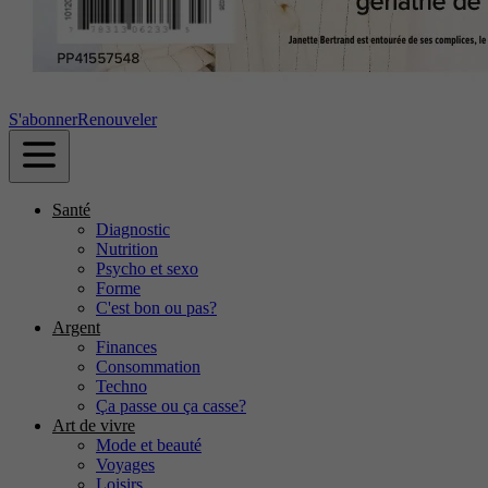
S'abonner
Renouveler
Santé
Diagnostic
Nutrition
Psycho et sexo
Forme
C'est bon ou pas?
Argent
Finances
Consommation
Techno
Ça passe ou ça casse?
Art de vivre
Mode et beauté
Voyages
Loisirs