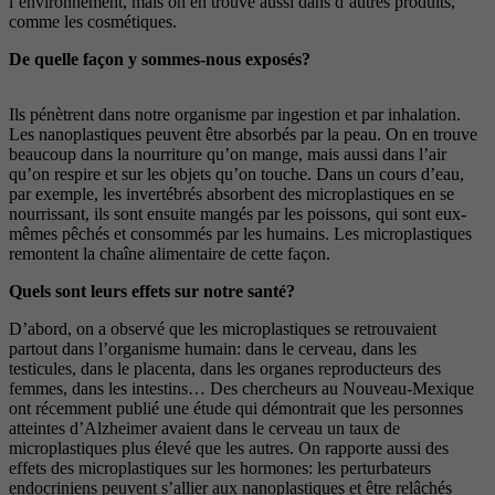
l’environnement, mais on en trouve aussi dans d’autres
produits,
comme les cosmétiques.
De quelle façon y sommes-nous exposés?
Ils pénètrent dans notre organisme par ingestion et par inhalation.
Les nanoplastiques peuvent être absorbés par la peau. On en trouve
beaucoup
dans la nourriture qu’on mange, mais aussi dans l’air
qu’on respire et sur les objets qu’on touche. Dans un
cours d’eau,
par exemple, les invertébrés absorbent des microplastiques en se
nourrissant, ils sont ensuite
mangés par les poissons, qui sont eux-
mêmes pêchés
et consommés par les humains. Les microplastiques
remontent la chaîne alimentaire de cette façon.
Quels sont leurs effets sur notre santé?
D’abord, on a observé que les microplastiques se
retrouvaient
partout dans l’organisme humain: dans le
cerveau, dans les
testicules, dans le placenta, dans les
organes reproducteurs des
femmes, dans les intestins… Des chercheurs au Nouveau-Mexique
ont récemment publié une étude qui démontrait que les personnes
atteintes d’Alzheimer avaient dans le cerveau un taux de
microplastiques plus élevé que les autres. On rap
porte aussi des
effets des microplastiques sur les hor
mones: les perturbateurs
endocriniens peuvent s’allier
aux nanoplastiques et être relâchés