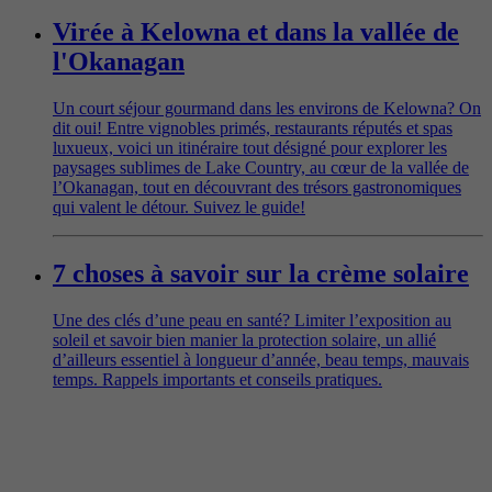
Virée à Kelowna et dans la vallée de
l'Okanagan
Un court séjour gourmand dans les environs de Kelowna? On
dit oui! Entre vignobles primés, restaurants réputés et spas
luxueux, voici un itinéraire tout désigné pour explorer les
paysages sublimes de Lake Country, au cœur de la vallée de
l’Okanagan, tout en découvrant des trésors gastronomiques
qui valent le détour. Suivez le guide!
7 choses à savoir sur la crème solaire
Une des clés d’une peau en santé? Limiter l’exposition au
soleil et savoir bien manier la protection solaire, un allié
d’ailleurs essentiel à longueur d’année, beau temps, mauvais
temps. Rappels importants et conseils pratiques.