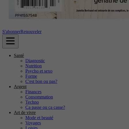
S'abonner
Renouveler
Santé
Diagnostic
Nutrition
Psycho et sexo
Forme
C'est bon ou pas?
Argent
Finances
Consommation
Techno
Ça passe ou ça casse?
Art de vivre
Mode et beauté
Voyages
Loisirs