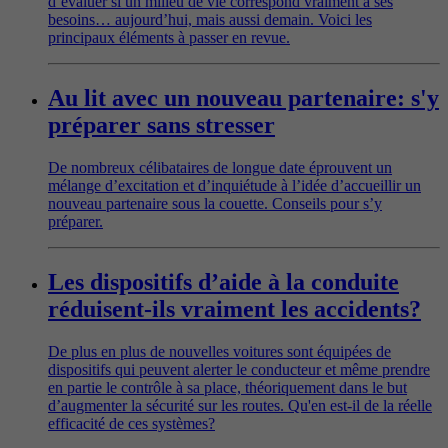
d’évaluer si un milieu de vie correspond vraiment à ses
besoins… aujourd’hui, mais aussi demain. Voici les
principaux éléments à passer en revue.
Au lit avec un nouveau partenaire: s'y
préparer sans stresser
De nombreux célibataires de longue date éprouvent un
mélange d’excitation et d’inquiétude à l’idée d’accueillir un
nouveau partenaire sous la couette. Conseils pour s’y
préparer.
Les dispositifs d’aide à la conduite
réduisent-ils vraiment les accidents?
De plus en plus de nouvelles voitures sont équipées de
dispositifs qui peuvent alerter le conducteur et même prendre
en partie le contrôle à sa place, théoriquement dans le but
d’augmenter la sécurité sur les routes. Qu'en est-il de la réelle
efficacité de ces systèmes?