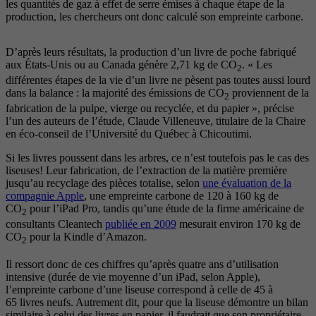
les quantités de gaz à effet de serre émises à chaque étape de la
production, les chercheurs ont donc calculé son empreinte carbone.
D’après leurs résultats, la production d’un livre de poche fabriqué
aux États-Unis ou au Canada génère 2,71 kg de CO
. « Les
2
différentes étapes de la vie d’un livre ne pèsent pas toutes aussi lourd
dans la balance : la majorité des émissions de CO
proviennent de la
2
fabrication de la pulpe, vierge ou recyclée, et du papier », précise
l’un des auteurs de l’étude, Claude Villeneuve, titulaire de la Chaire
en éco-conseil de l’Université du Québec à Chicoutimi.
Si les livres poussent dans les arbres, ce n’est toutefois pas le cas des
liseuses! Leur fabrication, de l’extraction de la matière première
jusqu’au recyclage des pièces totalise, selon
une évaluation de la
compagnie Apple
, une empreinte carbone de 120 à 160 kg de
CO
pour l’iPad Pro, tandis qu’une étude de la firme américaine de
2
consultants Cleantech
publiée en 2009
mesurait environ 170 kg de
CO
pour la Kindle d’Amazon.
2
Il ressort donc de ces chiffres qu’après quatre ans d’utilisation
intensive (durée de vie moyenne d’un iPad, selon Apple),
l’empreinte carbone d’une liseuse correspond à celle de 45 à
65 livres neufs. Autrement dit, pour que la liseuse démontre un bilan
similaire à celui des livres en papier, il faudrait que son propriétaire