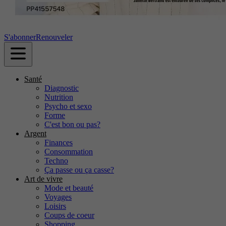
S'abonner
Renouveler
Santé
Diagnostic
Nutrition
Psycho et sexo
Forme
C'est bon ou pas?
Argent
Finances
Consommation
Techno
Ça passe ou ça casse?
Art de vivre
Mode et beauté
Voyages
Loisirs
Coups de coeur
Shopping